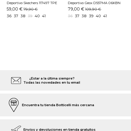
Deportivo Skechers 117497 TPE
Deportivo Geox D557MA 06KBN
D
Taupe
Taupe
B
59,00 €
79,00 €
79,90 €
109,90 €
36
37
38
39
40
41
36
37
38
39
40
41
¿Estar a la última siempre?
Todas las novedades en tu email
Encuentra tu tienda Botticelli más cercana
Envíos y devoluciones en tienda gratuitos