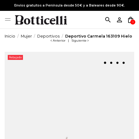
Envíos gratuitos a Península desde 50€ y a Baleares desde 90€.
search
person_outline
shopping_bag
0
Inicio
Mujer
Deportivos
Deportivo Carmela 163109 Hielo
Anterior
|
Siguiente
Rebajado