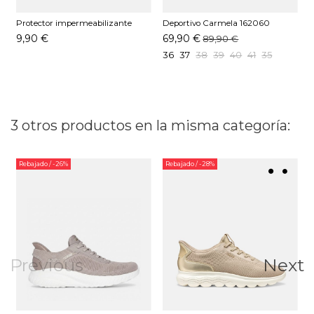
Protector impermeabilizante
Deportivo Carmela 162060
D
Pedag 250 ML
Blanco
9,90 €
69,90 €
89,90 €
36
37
38
39
40
41
35
3 otros productos en la misma categoría:
Rebajado
/ -26%
Rebajado
/ -28%
Previous
Next