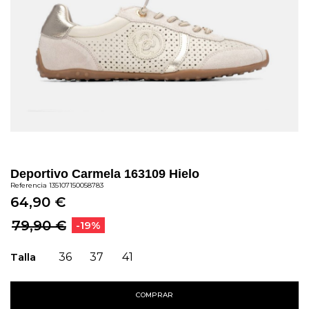
Deportivo Carmela 163109 Hielo
Referencia
135107150058783
64,90 €
79,90 €
-19%
Talla
36
37
41
COMPRAR