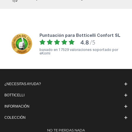
puntuación para Botticelli Confort SL
4.8
/5
basado en
17529 valoraciones soportado por
eKomi
¿NECESITAS AYUDA?
BOTTICELLI
INFORMACIÓN
COLECCIÓN
NO TE PIERDAS NADA