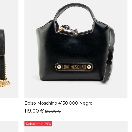
Bolso Moschino 4130 000 Negro
119,00 €
195,00 €
Rebajado
/ -29%