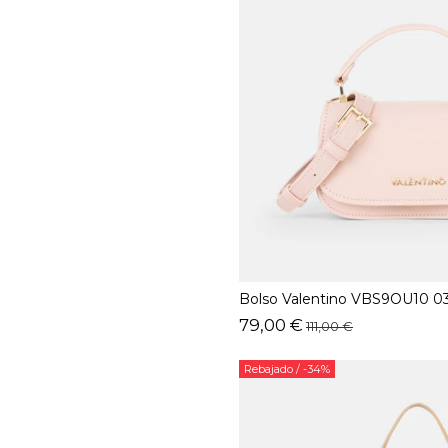
Bolso Valentino VBS9OU10 03
79,00 €
111,00 €
Rebajado
/ -34%