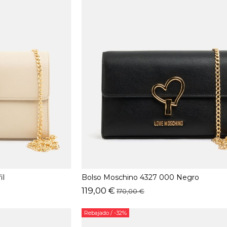
il
Bolso Moschino 4327 000 Negro
119,00 €
170,00 €
Rebajado
/ -32%