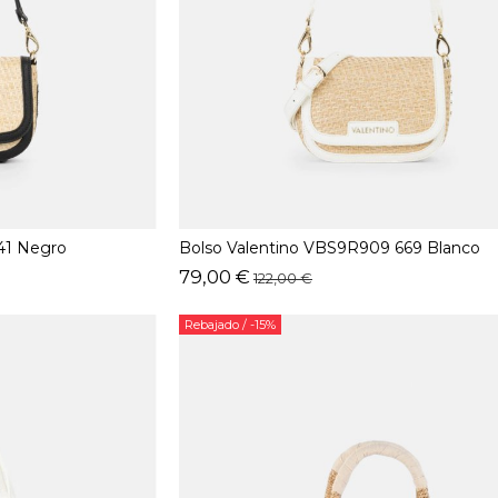
41 Negro
Bolso Valentino VBS9R909 669 Blanco
79,00 €
122,00 €
Rebajado
/ -15%