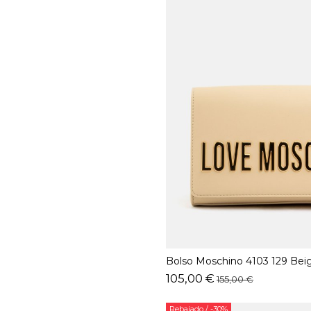
Bolso Moschino 4103 129 Bei
105,00 €
155,00 €
Rebajado
/ -30%