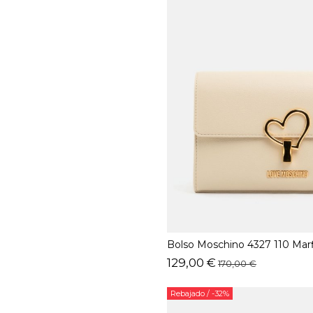
Bolso Moschino 4327 110 Marf
129,00 €
170,00 €
Rebajado
/ -32%