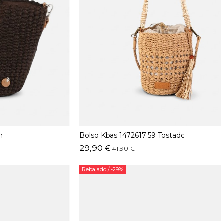
n
Bolso Kbas 1472617 59 Tostado
29,90 €
41,90 €
Rebajado
/ -29%