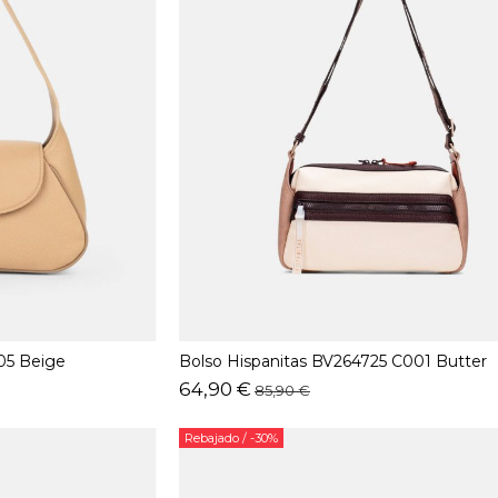
05 Beige
Bolso Hispanitas BV264725 C001 Butter
64,90 €
85,90 €
Rebajado
/ -30%