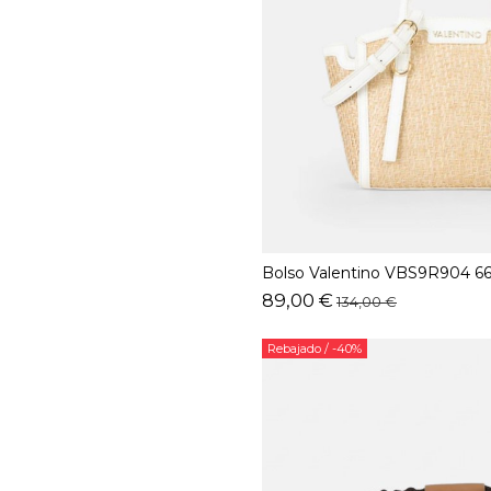
Bolso Valentino VBS9R904 6
89,00 €
134,00 €
Rebajado
/ -40%