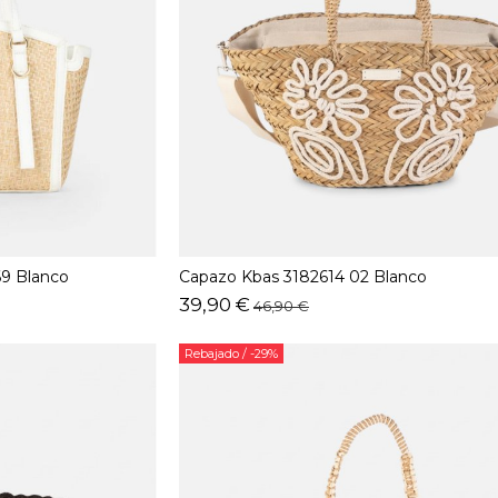
69 Blanco
Capazo Kbas 3182614 02 Blanco
39,90 €
46,90 €
Rebajado
/ -29%