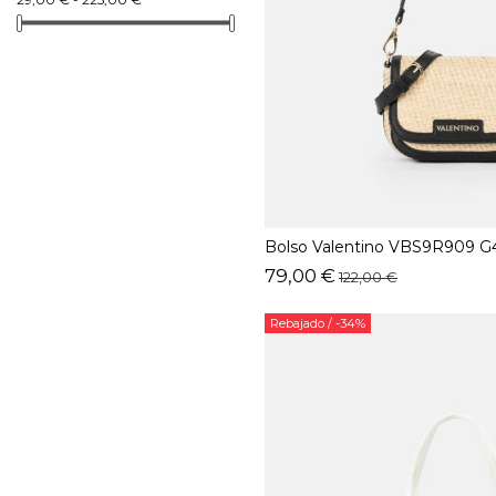
Bolso Valentino VBS9R909 G
79,00 €
122,00 €
Rebajado
/ -34%