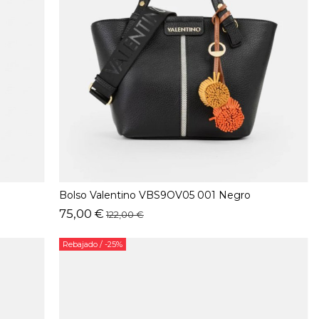
Bolso Valentino VBS9OV05 001 Negro
75,00 €
122,00 €
Rebajado
/ -25%