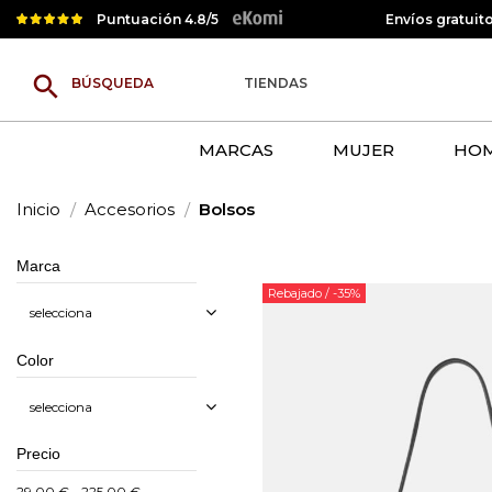
Puntuación 4.8/5
Envíos gratuit
search
TIENDAS
MARCAS
MUJER
HO
Inicio
Accesorios
Bolsos
Marca
Rebajado
/ -35%
selecciona
Color
selecciona
Precio
29,00 € - 225,00 €