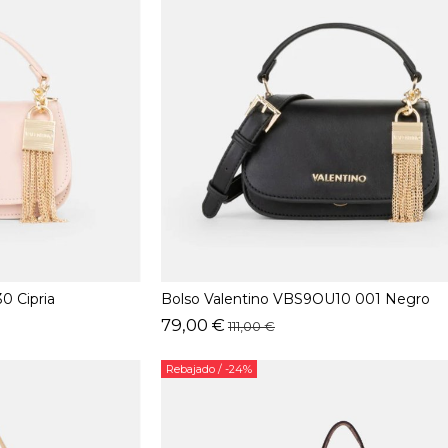
0 Cipria
Bolso Valentino VBS9OU10 001 Negro
79,00 €
111,00 €
Rebajado
/ -24%