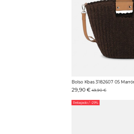
Bolso Kbas 3182607 05 Marró
29,90 €
49,90 €
Rebajado
/ -29%