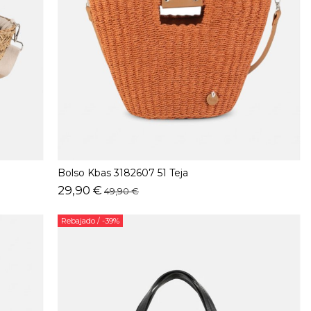
Bolso Kbas 3182607 51 Teja
29,90 €
49,90 €
Rebajado
/ -39%