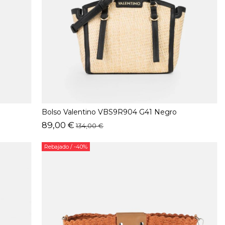
Bolso Valentino VBS9R904 G41 Negro
89,00 €
134,00 €
Rebajado
/ -40%