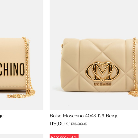
ge
Bolso Moschino 4043 129 Beige
119,00 €
175,00 €
Rebajado
/ -28%