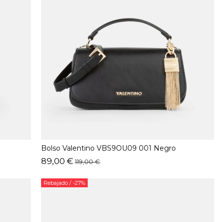
Bolso Valentino VBS9OU09 001 Negro
89,00 €
119,00 €
Rebajado
/ -27%