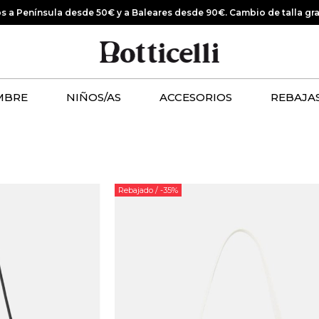
os a Península desde 50€ y a Baleares desde 90€.
Cambio de talla gr
MBRE
NIÑOS/AS
ACCESORIOS
REBAJA
Rebajado
/ -35%