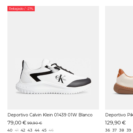
Rebajado
/ -21%
Deportivo Calvin Klein 01439 01W Blanco
Deportivo Pi
79,00 €
129,90 €
99,90 €
40
41
42
43
44
45
46
36
37
38
39