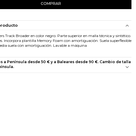
COMPRAR
producto
s Track Broader en color negro. Parte superior en malla técnica y sintético.
es. Incorpora plantilla Memory Foam con amortiguación. Suela superflexible
media suela con amortiguación. Lavable a máquina
os a Península desde 50 € y a Baleares desde 90 €. Cambio de talla
nínsula.