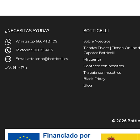
¿NECESITAS AYUDA?
BOTTICELLI
Whatsapp 666 41 81 09
Sobre Nosotros
Tiendas Físicas | Tienda Online 
Teléfono 900 151 403
Zapatos Botticelli
Email attcliente@botticelli.es
Mi cuenta
Contacte con nosotros
L-V: 9h - 17h
Trabaja con nosotros
Black Friday
Blog
© 2026 Bottice