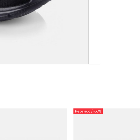
Rebajado
/ -30%