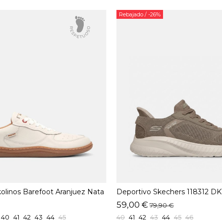
Rebajado
/ -26%
kolinos Barefoot Aranjuez Nata
Deportivo Skechers 118312 D
59,00 €
79,90 €
40
41
42
43
44
45
40
41
42
43
44
45
46