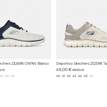
kechers 232698 OWNV Blanco
Deportivo Skechers 232398 T
49,00 €
90 €
69,90 €
44
45
46
40
41
42
43
44
45
46