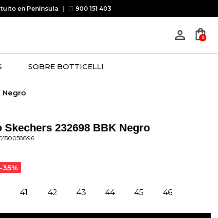
atuito en Península
|
900 151 403
shopping_bag
person_outline
0
S
SOBRE BOTTICELLI
K Negro
o Skechers 232698 BBK Negro
30150058896
-35%
0
41
42
43
44
45
46