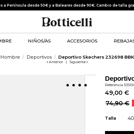
os a Península desde 50€ y a Baleares desde 90€.
Cambio de talla gr
MBRE
NIÑOS/AS
ACCESORIOS
REBAJA
Hombre
Deportivos
Deportivo Skechers 232698 BB
Anterior
|
Siguiente
Deportiv
Referencia
3351
49,00 €
74,90 €
Talla
4