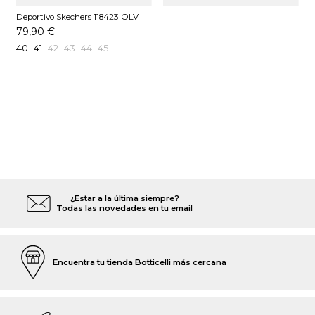
Deportivo Skechers 118423 OLV
Verde
79,90 €
40
41
42
43
44
45
¿Estar a la última siempre?
Todas las novedades en tu email
Encuentra tu tienda Botticelli más cercana