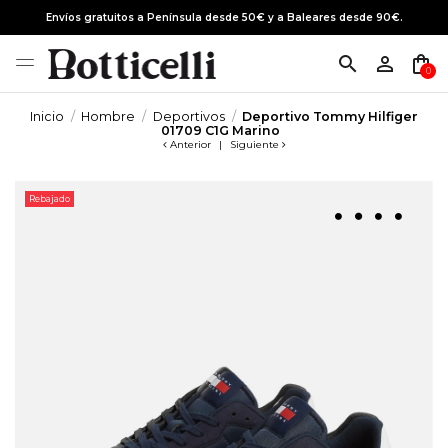
Envíos gratuitos a Península desde 50€ y a Baleares desde 90€.
search
person_outline
shopping_bag
0
Inicio
Hombre
Deportivos
Deportivo Tommy Hilfiger
01709 C1G Marino
Anterior
|
Siguiente
Rebajado