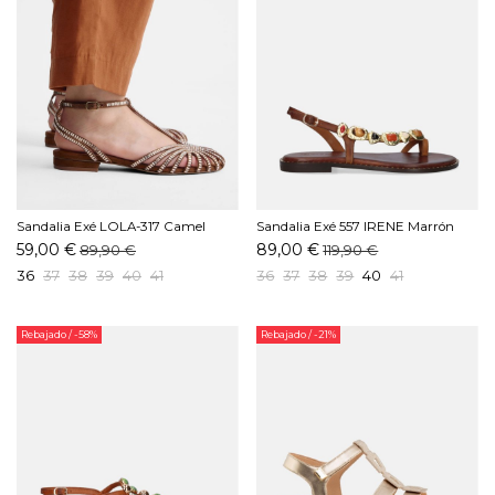
Sandalia Exé LOLA-317 Camel
Sandalia Exé 557 IRENE Marrón
59,00 €
89,00 €
89,90 €
119,90 €
36
37
38
39
40
41
36
37
38
39
40
41
Rebajado
/ -58%
Rebajado
/ -21%