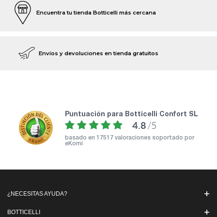
Encuentra tu tienda Botticelli más cercana
Envíos y devoluciones en tienda gratuitos
puntuación para Botticelli Confort SL
4.8
/5
basado en
17517 valoraciones soportado por
eKomi
¿NECESITAS AYUDA?
BOTTICELLI