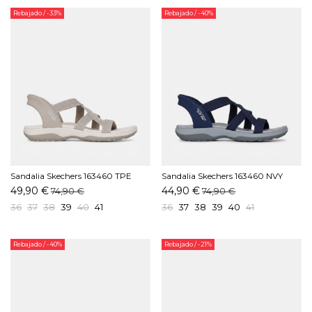
Rebajado
/ -33%
Rebajado
/ -40%
Sandalia Skechers 163460 TPE
Sandalia Skechers 163460 NVY
Taupe
Marino
49,90 €
44,90 €
74,90 €
74,90 €
36
37
38
39
40
41
36
37
38
39
40
41
Rebajado
/ -40%
Rebajado
/ -21%