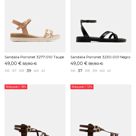
Sandalia Porronet 3277-010 Taupe
Sandalia Porronet 3230-001 Negro
49,00 €
49,00 €
55,90 €
59,90 €
36
37
38
39
40
41
36
37
38
39
40
41
Rebajado
/ -18%
Rebajado
/ -12%