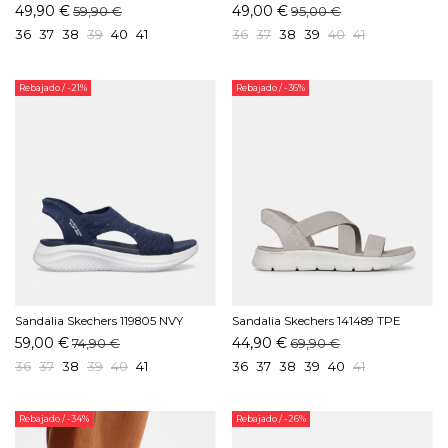
49,90 €
49,00 €
59,90 €
95,00 €
36
37
38
39
40
41
36
37
38
39
40
41
Rebajado
/ -21%
Rebajado
/ -36%
Sandalia Skechers 119805 NVY
Sandalia Skechers 141489 TPE
Marino
Taupe
59,00 €
44,90 €
74,90 €
69,90 €
36
37
38
39
40
41
36
37
38
39
40
41
Rebajado
/ -34%
Rebajado
/ -26%