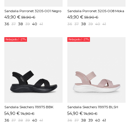
Sandalia Porronet 3205-001 Negro
Sandalia Porronet 3205-008 Moka
49,90 €
49,90 €
59,90 €
59,90 €
36
37
38
39
40
41
36
37
38
39
40
41
Rebajado
/ -27%
Rebajado
/ -27%
Sandalia Skechers 119975 BBK
Sandalia Skechers 119975 BLSH
Negro
Rosa
54,90 €
54,90 €
74,90 €
74,90 €
36
37
38
39
40
41
36
37
38
39
40
41