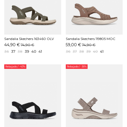
Sandalia Skechers 163460 OLV
Sandalia Skechers 119805 MOC
Oliva
Mocha
44,90 €
59,00 €
74,90 €
74,90 €
36
37
38
39
40
41
36
37
38
39
40
41
Rebajado
/ -43%
Rebajado
/ -36%