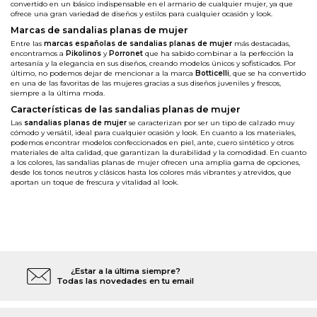
convertido en un básico indispensable en el armario de cualquier mujer, ya que
ofrece una gran variedad de diseños y estilos para cualquier ocasión y look.
Marcas de sandalias planas de mujer
Entre las
marcas españolas de sandalias planas de mujer
más destacadas,
encontramos a
Pikolinos
y
Porronet
que ha sabido combinar a la perfección la
artesanía y la elegancia en sus diseños, creando modelos únicos y sofisticados. Por
último, no podemos dejar de mencionar a la marca
Botticelli
, que se ha convertido
en una de las favoritas de las mujeres gracias a sus diseños juveniles y frescos,
siempre a la última moda.
Características de las sandalias planas de mujer
Las
sandalias planas de mujer
se caracterizan por ser un tipo de calzado muy
cómodo y versátil, ideal para cualquier ocasión y look. En cuanto a los materiales,
podemos encontrar modelos confeccionados en piel, ante, cuero sintético y otros
materiales de alta calidad, que garantizan la durabilidad y la comodidad. En cuanto
a los colores, las sandalias planas de mujer ofrecen una amplia gama de opciones,
desde los tonos neutros y clásicos hasta los colores más vibrantes y atrevidos, que
aportan un toque de frescura y vitalidad al look.
¿Estar a la última siempre?
Todas las novedades en tu email