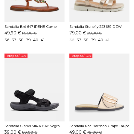
Sandalia Exé 647 IRENE Camel
Sandalia Stonefly 223659 DZW
Taupe
49,90 €
79,00 €
119,90 €
99,90 €
36
37
38
39
40
41
36
37
38
39
40
41
Rebajado
/ -35%
Rebajado
/ -38%
Sandalia Clarks MIRA BAY Negro
Sandalia Noa Harmon Grape Taupe
39,00 €
49,00 €
60,00 €
79,00 €