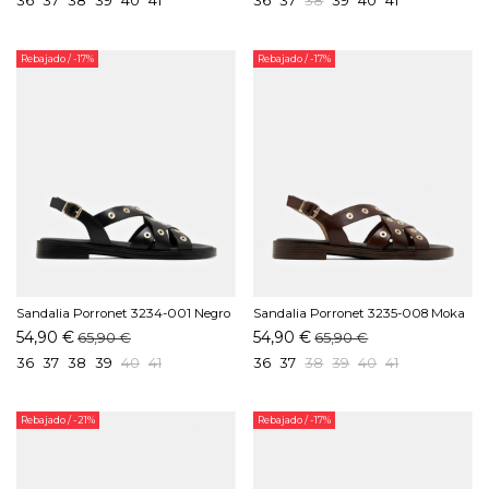
Rebajado
/ -17%
Rebajado
/ -17%
Sandalia Porronet 3234-001 Negro
Sandalia Porronet 3235-008 Moka
54,90 €
54,90 €
65,90 €
65,90 €
36
37
38
39
40
41
36
37
38
39
40
41
Rebajado
/ -21%
Rebajado
/ -17%