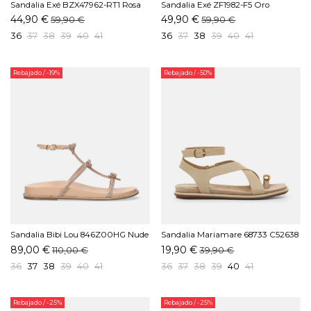
Sandalia Exé BZX47962-RT1 Rosa
Sandalia Exé ZF1982-F5 Oro
44,90 €
49,90 €
59,90 €
59,90 €
36
37
38
39
40
41
36
37
38
39
40
41
Rebajado
/ -19%
Rebajado
/ -50%
Sandalia Bibi Lou 846Z00HG Nude
Sandalia Mariamare 68733 C52638
Crema
89,00 €
19,90 €
110,00 €
39,90 €
36
37
38
39
40
41
36
37
38
39
40
41
Rebajado
/ -25%
Rebajado
/ -25%