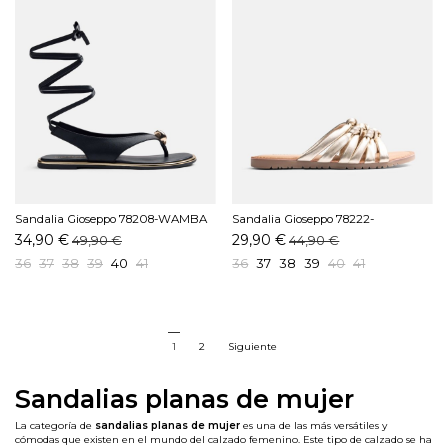
Sandalia Gioseppo 78208-WAMBA
Sandalia Gioseppo 78222-
Negro
CALBAYOG Platino
34,90 €
29,90 €
49,90 €
44,90 €
36
37
38
39
40
41
36
37
38
39
40
41
1
2
Siguiente
Sandalias planas de mujer
La categoría de
sandalias planas de mujer
es una de las más versátiles y
cómodas que existen en el mundo del calzado femenino. Este tipo de calzado se ha