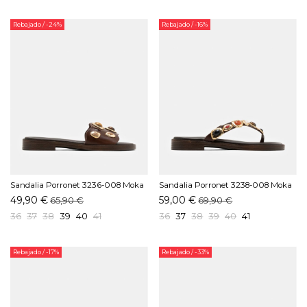
Rebajado
/ -24%
Rebajado
/ -16%
Sandalia Porronet 3236-008 Moka
Sandalia Porronet 3238-008 Moka
49,90 €
59,00 €
65,90 €
69,90 €
36
37
38
39
40
41
36
37
38
39
40
41
Rebajado
/ -17%
Rebajado
/ -33%