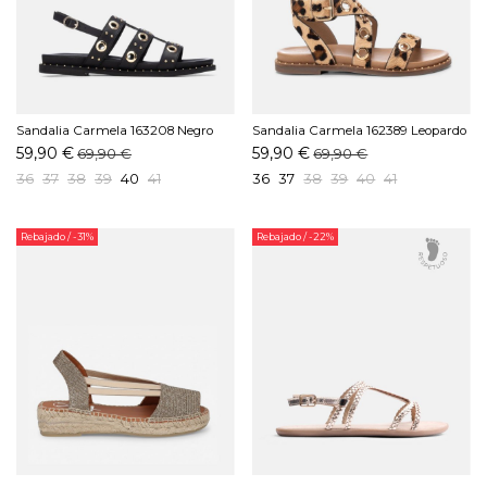
Sandalia Carmela 163208 Negro
Sandalia Carmela 162389 Leopardo
59,90 €
59,90 €
69,90 €
69,90 €
36
37
38
39
40
41
36
37
38
39
40
41
Rebajado
/ -31%
Rebajado
/ -22%