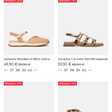
Rebajado
/ -50%
Rebajado
/ -14%
Sandalia Wonders A-4804 Arena
Sandalia Carmela 163208 Leopardo
49,90 €
59,90 €
99,90 €
69,90 €
36
37
38
39
40
41
36
37
38
39
40
41
Rebajado
/ -14%
Rebajado
/ -14%