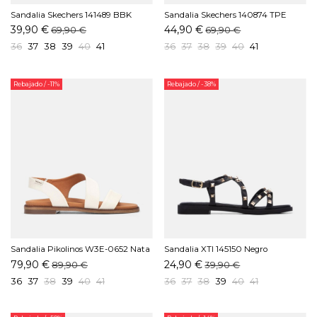
Sandalia Skechers 141489 BBK
Sandalia Skechers 140874 TPE
Negro
Taupe
39,90 €
44,90 €
69,90 €
69,90 €
36
37
38
39
40
41
36
37
38
39
40
41
Rebajado
/ -11%
Rebajado
/ -38%
Sandalia Pikolinos W3E-0652 Nata
Sandalia XTI 145150 Negro
79,90 €
24,90 €
89,90 €
39,90 €
36
37
38
39
40
41
36
37
38
39
40
41