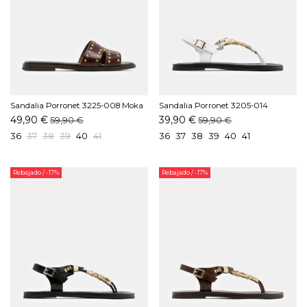
Sandalia Porronet 3225-008 Moka
Sandalia Porronet 3205-014
Blanco
49,90 €
39,90 €
59,90 €
59,90 €
36
37
38
39
40
41
36
37
38
39
40
41
Rebajado
/ -17%
Rebajado
/ -17%