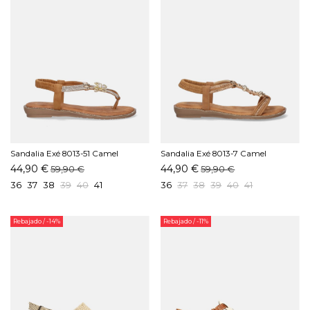
Sandalia Exé 8013-51 Camel
Sandalia Exé 8013-7 Camel
44,90 €
44,90 €
59,90 €
59,90 €
36
37
38
39
40
41
36
37
38
39
40
41
Rebajado
/ -14%
Rebajado
/ -11%