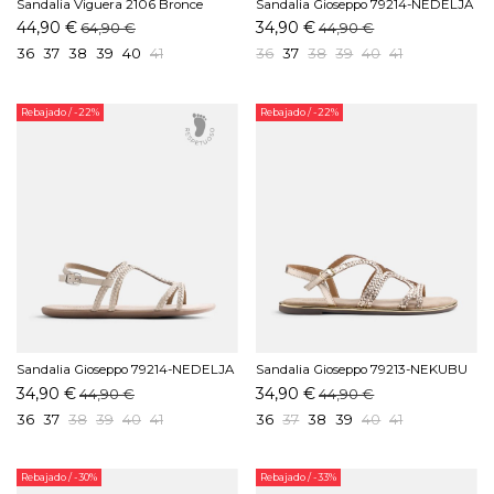
Sandalia Viguera 2106 Bronce
Sandalia Gioseppo 79214-NEDELJA
Platino
44,90 €
34,90 €
64,90 €
44,90 €
36
37
38
39
40
41
36
37
38
39
40
41
Rebajado
/ -22%
Rebajado
/ -22%
Sandalia Gioseppo 79214-NEDELJA
Sandalia Gioseppo 79213-NEKUBU
Blanco
Platino
34,90 €
34,90 €
44,90 €
44,90 €
36
37
38
39
40
41
36
37
38
39
40
41
Rebajado
/ -30%
Rebajado
/ -33%