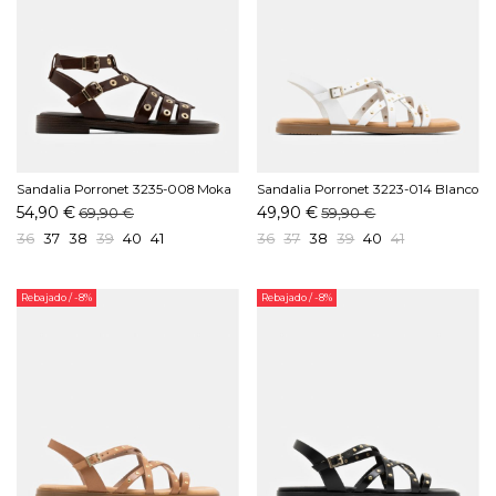
Sandalia Porronet 3235-008 Moka
Sandalia Porronet 3223-014 Blanco
54,90 €
49,90 €
69,90 €
59,90 €
36
37
38
39
40
41
36
37
38
39
40
41
Rebajado
/ -8%
Rebajado
/ -8%