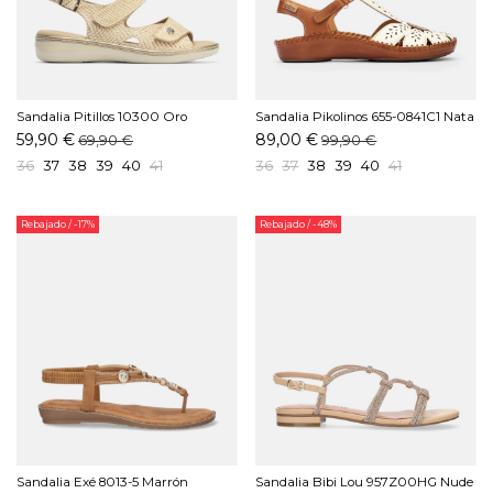
Sandalia Pitillos 10300 Oro
Sandalia Pikolinos 655-0841C1 Nata
59,90 €
89,00 €
69,90 €
99,90 €
36
37
38
39
40
41
36
37
38
39
40
41
Rebajado
/ -17%
Rebajado
/ -48%
Sandalia Exé 8013-5 Marrón
Sandalia Bibi Lou 957Z00HG Nude