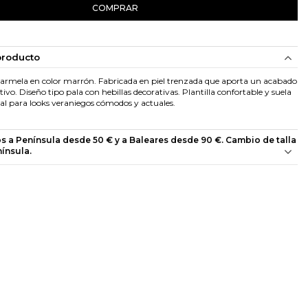
COMPRAR
producto
armela en color marrón. Fabricada en piel trenzada que aporta un acabado
ntivo. Diseño tipo pala con hebillas decorativas. Plantilla confortable y suela
deal para looks veraniegos cómodos y actuales.
os a Península desde 50 € y a Baleares desde 90 €. Cambio de talla
nínsula.