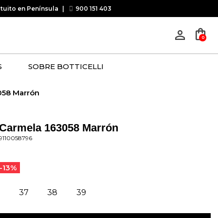
atuito en Península
|
900 151 403
shopping_bag
person_outline
0
S
SOBRE BOTTICELLI
058 Marrón
 Carmela 163058 Marrón
9110058796
-13%
37
38
39