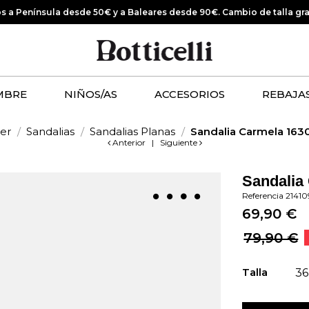
os a Península desde 50€ y a Baleares desde 90€.
Cambio de talla gr
MBRE
NIÑOS/AS
ACCESORIOS
REBAJA
er
Sandalias
Sandalias Planas
Sandalia Carmela 163
Anterior
|
Siguiente
Sandalia
Referencia
21410
69,90 €
79,90 €
Talla
36