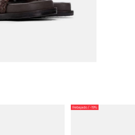
Rebajado
/ -19%