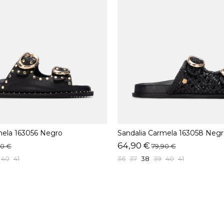
mela 163056 Negro
Sandalia Carmela 163058 Neg
64,90 €
90 €
79,90 €
40
41
36
37
38
39
40
41