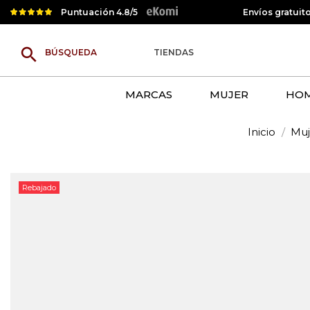
Puntuación 4.8/5
Envíos gratuit
search
TIENDAS
MARCAS
MUJER
HO
Inicio
Muj
Rebajado