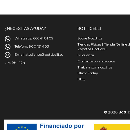
¿NECESITAS AYUDA?
BOTTICELLI
Whatsapp 666 41 81 09
Sobre Nosotros
Tiendas Físicas | Tienda Online 
Teléfono 900 151 403
Zapatos Botticelli
Email attcliente@botticelli.es
Mi cuenta
Contacte con nosotros
L-V: 9h - 17h
Trabaja con nosotros
Black Friday
Blog
© 2026 Bottice