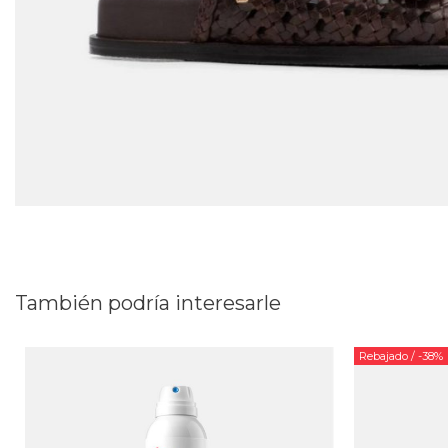
También podría interesarle
Rebajado
/ -38%