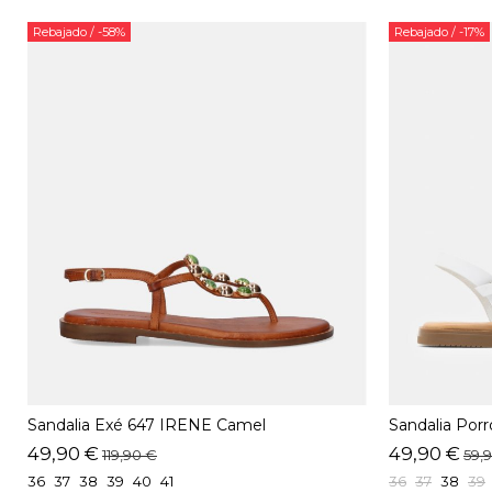
Rebajado
/ -58%
Rebajado
/ -17%
Sandalia Exé 647 IRENE Camel
Sandalia Por
49,90 €
49,90 €
119,90 €
59,
36
37
38
39
40
41
36
37
38
39