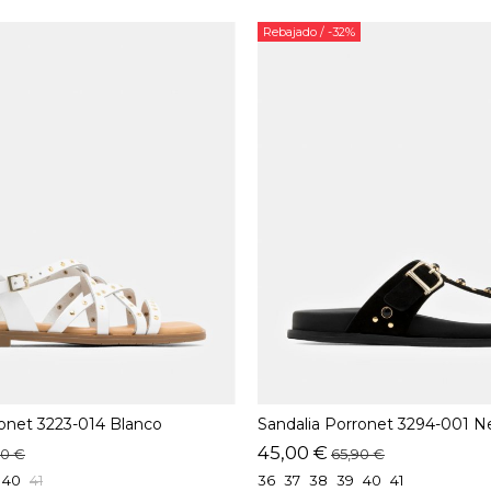
Rebajado
/ -32%
ronet 3223-014 Blanco
Sandalia Porronet 3294-001 N
45,00 €
90 €
65,90 €
40
41
36
37
38
39
40
41