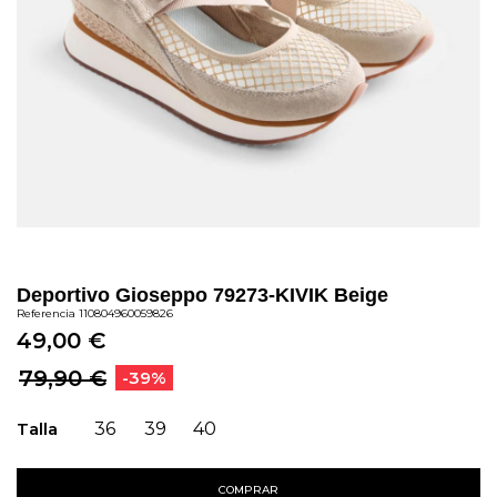
Deportivo Gioseppo 79273-KIVIK Beige
Referencia
110804960059826
49,00 €
79,90 €
-39%
Talla
36
39
40
COMPRAR