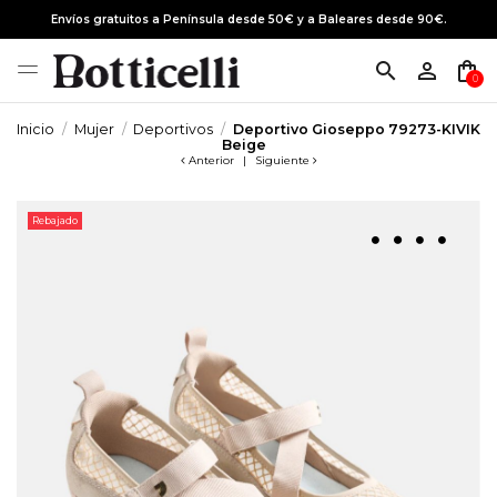
Envíos gratuitos a Península desde 50€ y a Baleares desde 90€.
search
person_outline
shopping_bag
0
Inicio
Mujer
Deportivos
Deportivo Gioseppo 79273-KIVIK
Beige
Anterior
|
Siguiente
Rebajado