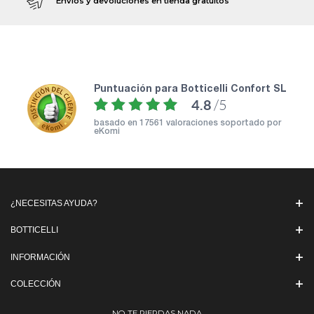
Envíos y devoluciones en tienda gratuitos
puntuación para Botticelli Confort SL
4.8
/5
basado en
17561 valoraciones soportado por
eKomi
¿NECESITAS AYUDA?
BOTTICELLI
INFORMACIÓN
COLECCIÓN
NO TE PIERDAS NADA