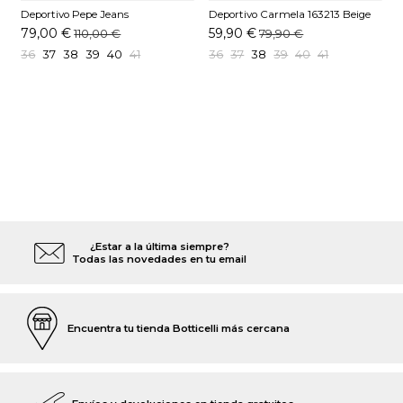
Deportivo Pepe Jeans
Deportivo Carmela 163213 Beige
D
PLS600032 Beige
Y
79,00 €
59,90 €
110,00 €
79,90 €
36
37
38
39
40
41
36
37
38
39
40
41
¿Estar a la última siempre?
Todas las novedades en tu email
Encuentra tu tienda Botticelli más cercana