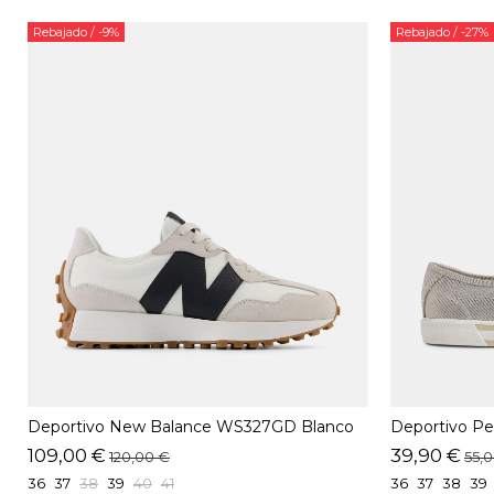
Rebajado
/ -9%
Rebajado
/ -27%
Deportivo New Balance WS327GD Blanco
Deportivo P
109,00 €
39,90 €
120,00 €
55,
36
37
38
39
40
41
36
37
38
39