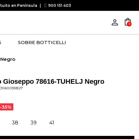
atuito en Península
|
900 151 403
shopping_bag
person_outline
0
S
SOBRE BOTTICELLI
 Negro
o Gioseppo 78616-TUHELJ Negro
30960059827
-35%
38
39
41