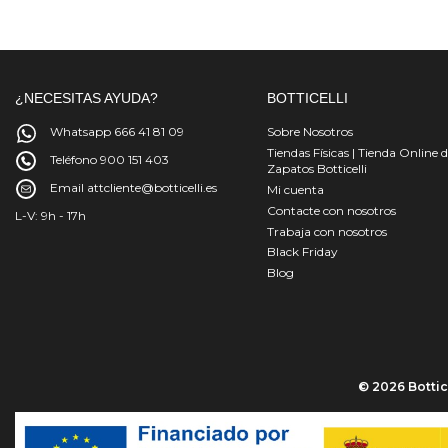
¿NECESITAS AYUDA?
BOTTICELLI
Whatsapp 666 41 81 09
Sobre Nosotros
Tiendas Físicas | Tienda Online 
Teléfono 900 151 403
Zapatos Botticelli
Email attcliente@botticelli.es
Mi cuenta
Contacte con nosotros
L-V: 9h - 17h
Trabaja con nosotros
Black Friday
Blog
© 2026 Bottice