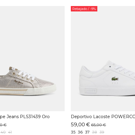
Rebajado
/ -9%
epe Jeans PLS31439 Oro
Deportivo Lacoste POWERCO
59,00 €
00 €
65,00 €
40
41
35
36
37
38
39