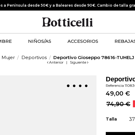
os a Península desde 50€ y a Baleares desde 90€.
Cambio de talla gr
MBRE
NIÑOS/AS
ACCESORIOS
REBAJA
Mujer
Deportivos
Deportivo Gioseppo 78616-TUHELJ
Anterior
|
Siguiente
Deportiv
Referencia
1108
49,00 €
74,90 €
Talla
37