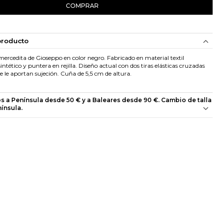
COMPRAR
producto
mercedita de Gioseppo en color negro. Fabricado en material textil
tético y puntera en rejilla. Diseño actual con dos tiras elásticas cruzadas
 le aportan sujeción. Cuña de 5,5 cm de altura.
os a Península desde 50 € y a Baleares desde 90 €. Cambio de talla
nínsula.