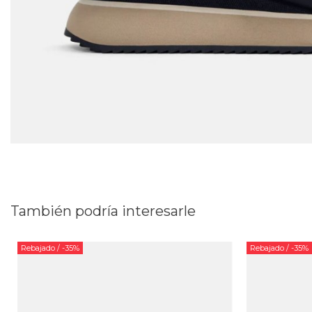
También podría interesarle
Rebajado
/ -35%
Rebajado
/ -35%