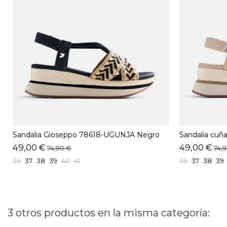
Sandalia Gioseppo 78618-UGUNJA Negro
Sandalia cu
Beige
49,00 €
49,00 €
74,90 €
74,
36
37
38
39
40
41
36
37
38
39
3 otros productos en la misma categoría: