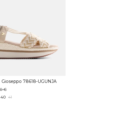
ña Gioseppo 78618-UGUNJA
90 €
40
41