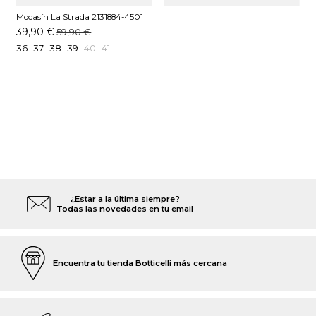
Mocasín La Strada 2131884-4501
Negro
39,90 €
59,90 €
36
37
38
39
40
41
¿Estar a la última siempre?
Todas las novedades en tu email
Encuentra tu tienda Botticelli más cercana