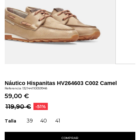
Náutico Hispanitas HV264603 C002 Camel
Referencia
132144110059948
59,00 €
119,90 €
-51%
Talla
39
40
41
COMPRAR