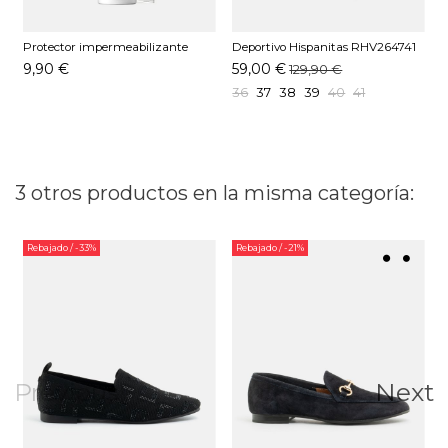
Protector impermeabilizante
Deportivo Hispanitas RHV264741
B
Pedag 250 ML
C001 Desert
B
9,90 €
59,00 €
129,90 €
36
37
38
39
40
41
3 otros productos en la misma categoría:
Rebajado
/ -33%
Rebajado
/ -21%
Previous
Next