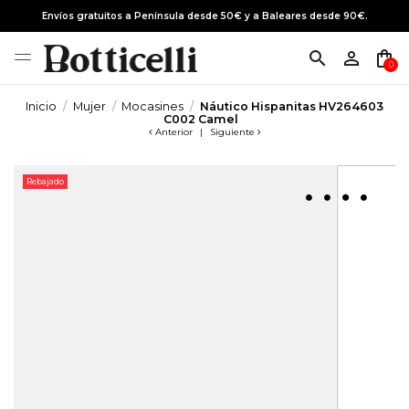
Envíos gratuitos a Península desde 50€ y a Baleares desde 90€.
search
person_outline
shopping_bag
0
Inicio
Mujer
Mocasines
Náutico Hispanitas HV264603
C002 Camel
Anterior
|
Siguiente
Rebajado