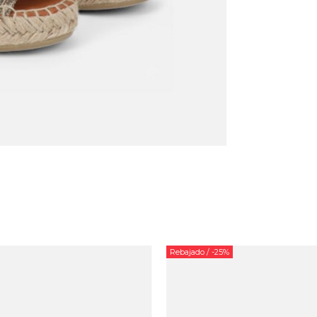
Rebajado
/ -25%