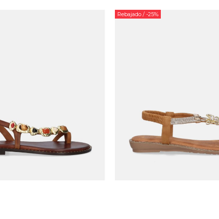
Rebajado
/ -25%