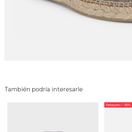
También podría interesarle
Rebajado
/ -56%