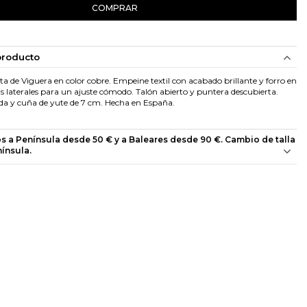
COMPRAR
producto
a de Viguera en color cobre. Empeine textil con acabado brillante y forro en
icas laterales para un ajuste cómodo. Talón abierto y puntera descubierta.
ada y cuña de yute de 7 cm. Hecha en España.
os a Península desde 50 € y a Baleares desde 90 €. Cambio de talla
nínsula.