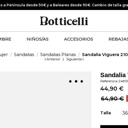
os a Península desde 50€ y a Baleares desde 90€.
Cambio de talla gr
MBRE
NIÑOS/AS
ACCESORIOS
REBAJA
ujer
Sandalias
Sandalias Planas
Sandalia Viguera 21
Anterior
|
Siguiente
Sandalia
Referencia
2481
44,90 €
64,90 €
Talla
36