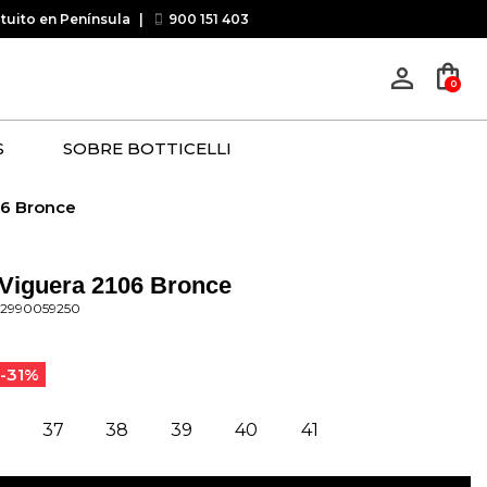
atuito en Península
|
900 151 403
shopping_bag
person_outline
0
S
SOBRE BOTTICELLI
06 Bronce
 Viguera 2106 Bronce
32990059250
-31%
37
38
39
40
41