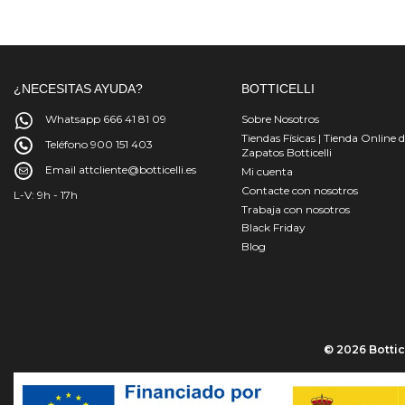
¿NECESITAS AYUDA?
BOTTICELLI
Whatsapp 666 41 81 09
Sobre Nosotros
Tiendas Físicas | Tienda Online 
Teléfono 900 151 403
Zapatos Botticelli
Email attcliente@botticelli.es
Mi cuenta
Contacte con nosotros
L-V: 9h - 17h
Trabaja con nosotros
Black Friday
Blog
© 2026 Bottice