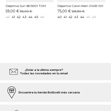
Deportivo Sun 68 36101 TOM
Deportivo Calvin Klein 01459 0I0
D
SOLID Kaki
azul marino
59,00 €
75,00 €
95,00 €
129,90 €
40
41
42
43
44
45
46
40
41
42
43
44
45
46
¿Estar a la última siempre?
Todas las novedades en tu email
Encuentra tu tienda Botticelli más cercana