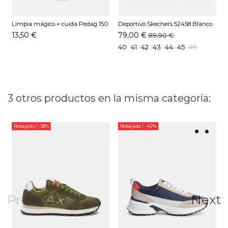
Limpia mágico + cuida Pedag 150
Deportivo Skechers 52458 Blanco
D
ML
M
13,50 €
79,00 €
89,90 €
40
41
42
43
44
45
46
3 otros productos en la misma categoría:
Rebajado
/ -38%
Rebajado
/ -42%
Previous
Next