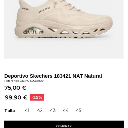
Deportivo Skechers 183421 NAT Natural
Referencia
316140150058909
75,00 €
99,90 €
-25%
Talla
41
42
43
44
45
COMPRAR