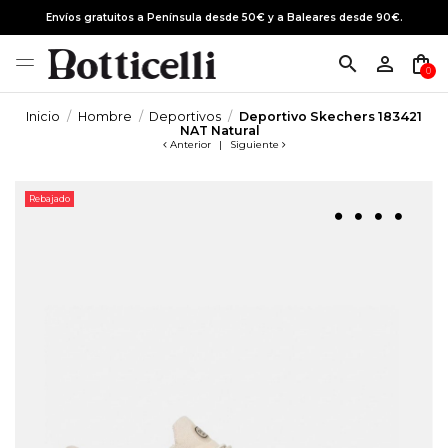
Envíos gratuitos a Península desde 50€ y a Baleares desde 90€.
search
person_outline
shopping_bag
0
Inicio
Hombre
Deportivos
Deportivo Skechers 183421
NAT Natural
Anterior
|
Siguiente
Rebajado