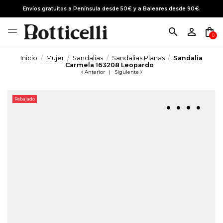
Envíos gratuitos a Península desde 50€ y a Baleares desde 90€.
search
person_outline
shopping_bag
0
Inicio
Mujer
Sandalias
Sandalias Planas
Sandalia
Carmela 163208 Leopardo
Anterior
|
Siguiente
Rebajado