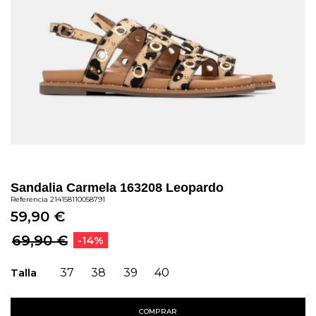
Sandalia Carmela 163208 Leopardo
Referencia
214158110058791
59,90 €
69,90 €
-14%
Talla
37
38
39
40
COMPRAR