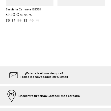
Sandalia Carmela 162389
Leopardo
59,90 €
69,90 €
36
37
38
39
40
41
¿Estar a la última siempre?
Todas las novedades en tu email
Encuentra tu tienda Botticelli más cercana