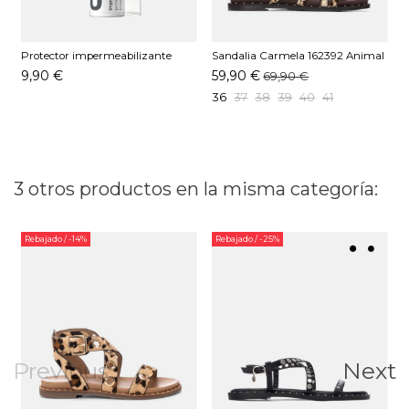
Protector impermeabilizante
Sandalia Carmela 162392 Animal
S
Pedag 250 ML
Print
9,90 €
59,90 €
69,90 €
36
37
38
39
40
41
3 otros productos en la misma categoría:
Rebajado
/ -14%
Rebajado
/ -25%
Previous
Next