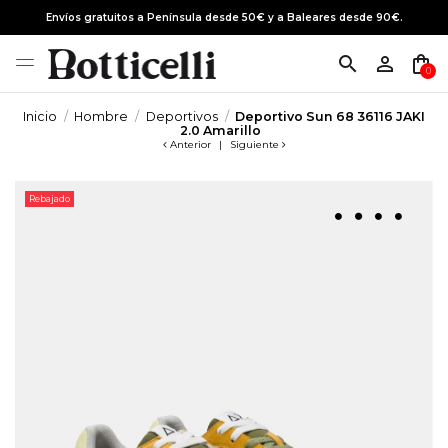
Envíos gratuitos a Península desde 50€ y a Baleares desde 90€.
search
person_outline
shopping_bag
0
Inicio
Hombre
Deportivos
Deportivo Sun 68 36116 JAKI
2.0 Amarillo
Anterior
|
Siguiente
Rebajado