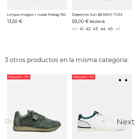
Limpia mágico + cuida Pedag 150
Deportivo Sun 68 36101 TOM
D
ML
SOLID Kaki
13,50 €
59,00 €
95,00 €
40
41
42
43
44
45
46
3 otros productos en la misma categoría:
Rebajado
/ -19%
Rebajado
/ -16%
Previous
Next