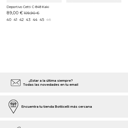
Deportivo Cetti C-848 Kaki
89,00 €
109,90 €
40
41
42
43
44
45
46
¿Estar a la última siempre?
Todas las novedades en tu email
Encuentra tu tienda Botticelli más cercana