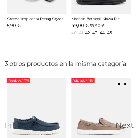
Crema limpiadora Pedag Crystal
Mocasín Botticelli Kiowa Piel
M
Gel
Negro
M
5,90 €
49,00 €
59,90 €
40
41
42
43
44
45
3 otros productos en la misma categoría:
Rebajado
/ -17%
Rebajado
/ -13%
Previous
Next