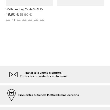
Wallabee Hey Dude WALLY
STRETCH Marino
49,90 €
59,90 €
40
41
42
43
44
45
46
¿Estar a la última siempre?
Todas las novedades en tu email
Encuentra tu tienda Botticelli más cercana