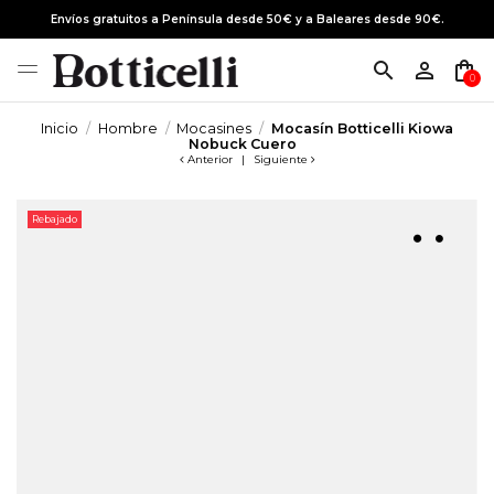
Envíos gratuitos a Península desde 50€ y a Baleares desde 90€.
search
person_outline
shopping_bag
0
Inicio
Hombre
Mocasines
Mocasín Botticelli Kiowa
Nobuck Cuero
Anterior
|
Siguiente
Rebajado