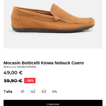
Mocasín Botticelli Kiowa Nobuck Cuero
Referencia
328108210059916
49,00 €
59,90 €
-18%
Talla
41
42
43
44
COMPRAR