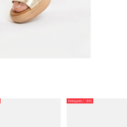
Rebajado
/ -30%