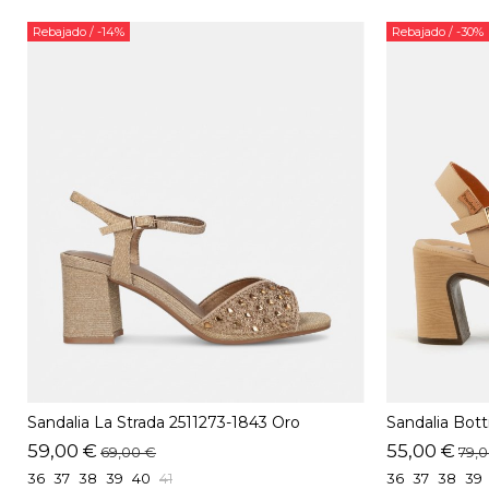
Rebajado
/ -14%
Rebajado
/ -30%
Sandalia La Strada 2511273-1843 Oro
Sandalia Bott
59,00 €
55,00 €
69,00 €
79,
36
37
38
39
40
41
36
37
38
39