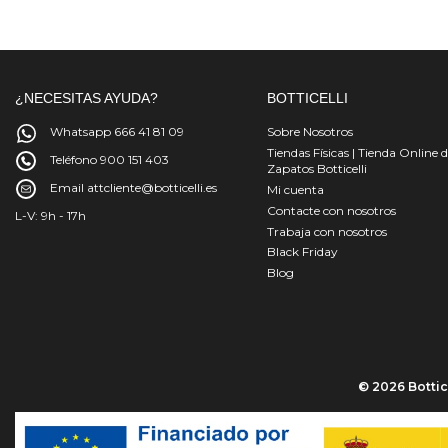
¿NECESITAS AYUDA?
BOTTICELLI
Whatsapp 666 41 81 09
Sobre Nosotros
Tiendas Físicas | Tienda Online 
Teléfono 900 151 403
Zapatos Botticelli
Email attcliente@botticelli.es
Mi cuenta
Contacte con nosotros
L-V: 9h - 17h
Trabaja con nosotros
Black Friday
Blog
© 2026 Bottice