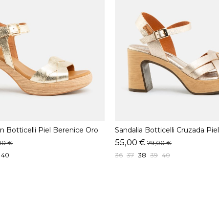
n Botticelli Piel Berenice Oro
Sandalia Botticelli Cruzada Pie
55,00 €
00 €
79,00 €
40
36
37
38
39
40