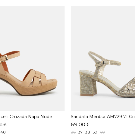
icelli Cruzada Napa Nude
Sandalia Menbur AM729 71 Gri
69,00 €
00 €
40
36
37
38
39
40