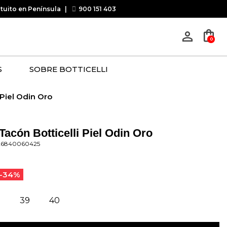
atuito en Península
|
900 151 403
shopping_bag
person_outline
0
S
SOBRE BOTTICELLI
 Piel Odin Oro
Tacón Botticelli Piel Odin Oro
26840060425
-34%
8
39
40