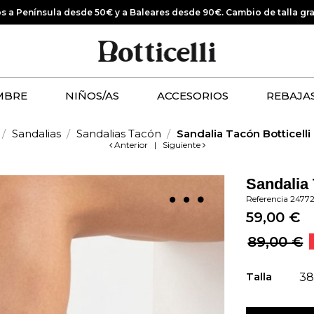
os a Península desde 50€ y a Baleares desde 90€.
Cambio de talla gr
MBRE
NIÑOS/AS
ACCESORIOS
REBAJA
Sandalias
Sandalias Tacón
Sandalia Tacón Botticelli
Anterior
|
Siguiente
Sandalia 
Referencia
2477
59,00 €
89,00 €
Talla
3