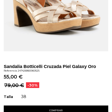
Sandalia Botticelli Cruzada Piel Galaxy Oro
Referencia
247426860060525
55,00 €
79,00 €
-30%
Talla
38
COMPRAR