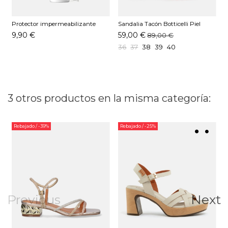
Protector impermeabilizante
Sandalia Tacón Botticelli Piel
S
Pedag 250 ML
Odin Oro
B
9,90 €
59,00 €
89,00 €
36
37
38
39
40
3 otros productos en la misma categoría:
Rebajado
/ -39%
Rebajado
/ -25%
Previous
Next