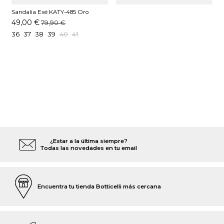
Sandalia Exé KATY-485 Oro
49,00 €
79,90 €
36
37
38
39
40
41
¿Estar a la última siempre?
Todas las novedades en tu email
Encuentra tu tienda Botticelli más cercana