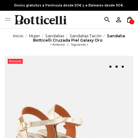
Envíos gratuitos a Península desde 50€ y a Baleares desde 90€.
search
person_outline
shopping_bag
0
Inicio
Mujer
Sandalias
Sandalias Tacón
Sandalia
Botticelli Cruzada Piel Galaxy Oro
Anterior
|
Siguiente
Rebajado