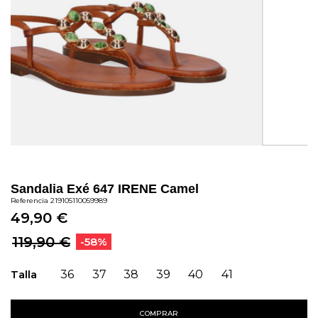
Sandalia Exé 647 IRENE Camel
Referencia
219105110059989
49,90 €
119,90 €
-58%
Talla
36
37
38
39
40
41
COMPRAR