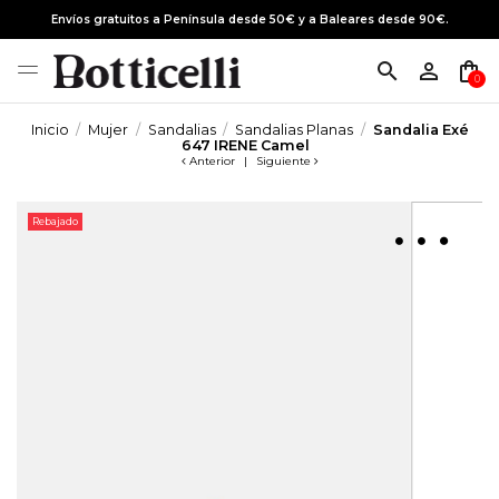
Envíos gratuitos a Península desde 50€ y a Baleares desde 90€.
search
person_outline
shopping_bag
0
Inicio
Mujer
Sandalias
Sandalias Planas
Sandalia Exé
647 IRENE Camel
Anterior
|
Siguiente
Rebajado