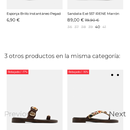
Esponja Brillo Instantáneo Pegad
Sandalia Exé 557 IRENE Marrón
S
Multicolor
6,90 €
89,00 €
119,90 €
36
37
38
39
40
41
3 otros productos en la misma categoría:
Rebajado
/ -17%
Rebajado
/ -16%
Previous
Next