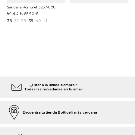
Sandalia Porronet 3237-008
Moka
54,90 €
65,90 €
36
37
38
39
40
41
¿Estar a la última siempre?
Todas las novedades en tu email
Encuentra tu tienda Botticelli más cercana