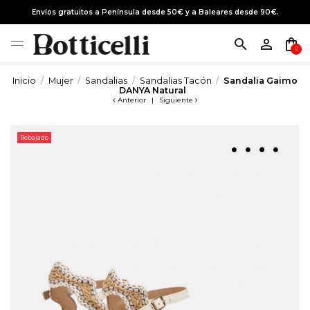
Envíos gratuitos a Península desde 50€ y a Baleares desde 90€.
search
person_outline
shopping_bag
0
Inicio
Mujer
Sandalias
Sandalias Tacón
Sandalia Gaimo
DANYA Natural
Anterior
|
Siguiente
Rebajado