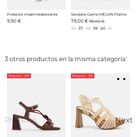
Protector impermeabilizante
Sandalia Gaimo MELVIN Platino
S
Pedag 250 ML
9,90 €
79,00 €
119,00 €
36
37
38
39
40
41
3 otros productos en la misma categoría:
Rebajado
/ -28%
Rebajado
/ -30%
Previous
Next