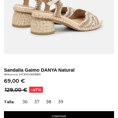
Sandalia Gaimo DANYA Natural
Referencia
247304110059589
69,00 €
129,00 €
-47%
Talla
36
37
38
39
COMPRAR