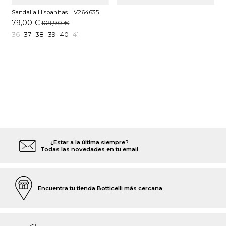
Sandalia Hispanitas HV264635
C003 Avellana
79,00 €
109,90 €
36
37
38
39
40
41
¿Estar a la última siempre?
Todas las novedades en tu email
Encuentra tu tienda Botticelli más cercana