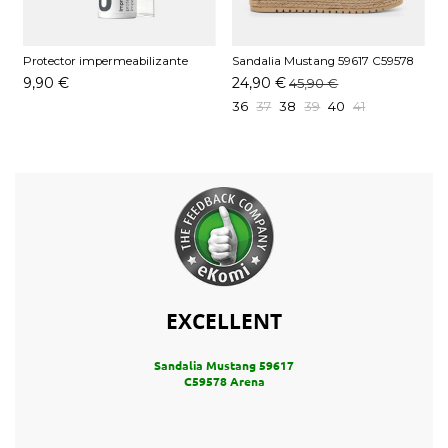
Protector impermeabilizante
Sandalia Mustang 59617 C59578
Pedag 250 ML
Arena
9,90 €
24,90 €
45,90 €
36
37
38
39
40
41
EXCELLENT
Sandalia Mustang 59617
C59578 Arena