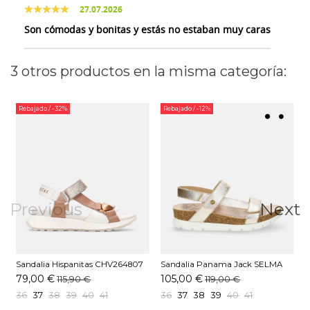
27.07.2026
Son cómodas y bonitas y estás no estaban muy caras
3 otros productos en la misma categoría:
Rebajado
/ -32%
Rebajado
/ -12%
Previous
Next
Sandalia Hispanitas CHV264807
Sandalia Panama Jack SELMA
S
C001 Almond
SHINE B1 Oro
N
79,00 €
105,00 €
115,90 €
119,00 €
36
37
38
39
40
41
36
37
38
39
40
41