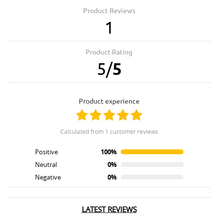
Product Reviews
1
Product Rating
5
/
5
product experience
calculated from 1 customer reviews
Positive
100%
Neutral
0%
Negative
0%
LATEST REVIEWS