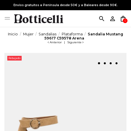
Envíos gratuitos a Península desde 50€ y a Baleares desde 90€.
search
person_outline
shopping_bag
0
Inicio
Mujer
Sandalias
Plataforma
Sandalia Mustang
59617 C59578 Arena
Anterior
|
Siguiente
Rebajado