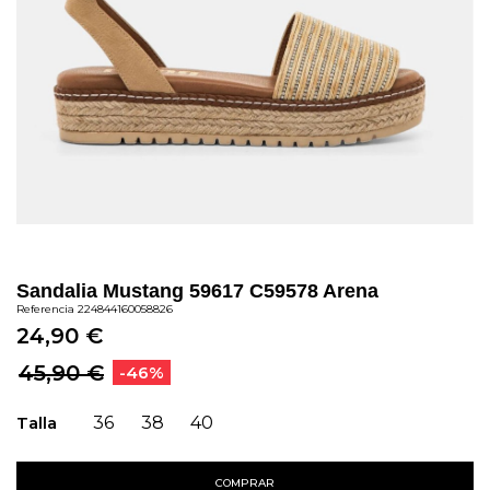
Sandalia Mustang 59617 C59578 Arena
Referencia
224844160058826
24,90 €
45,90 €
-46%
Talla
36
38
40
COMPRAR