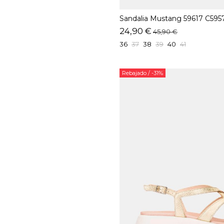
Sandalia Mustang 59617 C595
24,90 €
45,90 €
36
37
38
39
40
41
Rebajado
/ -31%