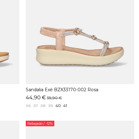
Sandalia Exé BZX33170-002 Rosa
44,90 €
59,90 €
36
37
38
39
40
41
Rebajado
/ -12%