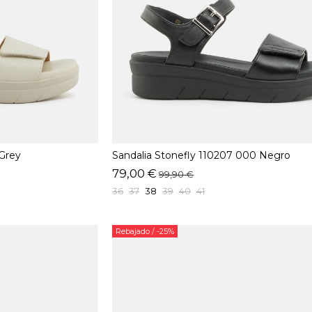
 Grey
Sandalia Stonefly 110207 000 Negro
79,00 €
99,90 €
36
37
38
39
40
41
Rebajado
/ -25%