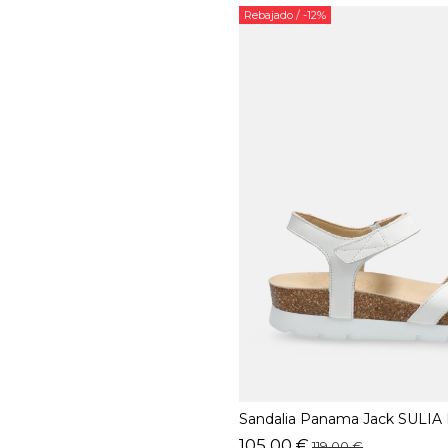
Rebajado
/ -12%
Sandalia Panama Jack SULIA
105,00 €
119,00 €