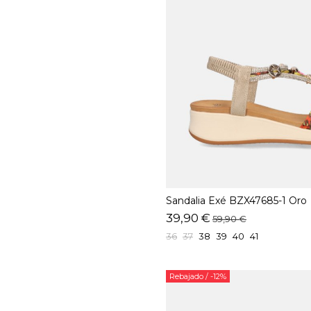
Sandalia Exé BZX47685-1 Oro
39,90 €
59,90 €
36
37
38
39
40
41
Rebajado
/ -12%