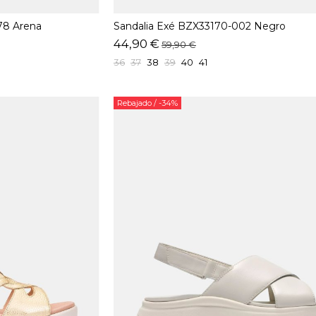
78 Arena
Sandalia Exé BZX33170-002 Negro
44,90 €
59,90 €
36
37
38
39
40
41
Rebajado
/ -34%