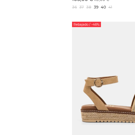
36
37
38
39
40
41
Rebajado
/ -46%