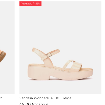
Rebajado
/ -53%
ro
Sandalia Wonders B-1001 Beige
49,00 €
105,00 €