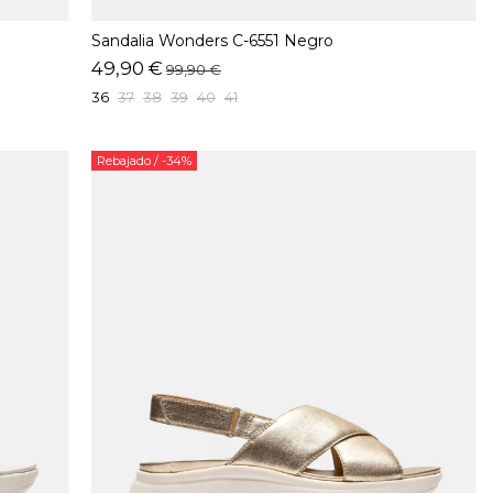
Sandalia Wonders C-6551 Negro
49,90 €
99,90 €
36
37
38
39
40
41
Rebajado
/ -34%