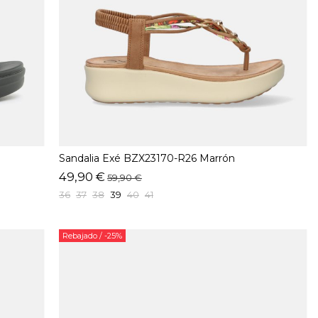
Sandalia Exé BZX23170-R26 Marrón
49,90 €
59,90 €
36
37
38
39
40
41
Rebajado
/ -25%