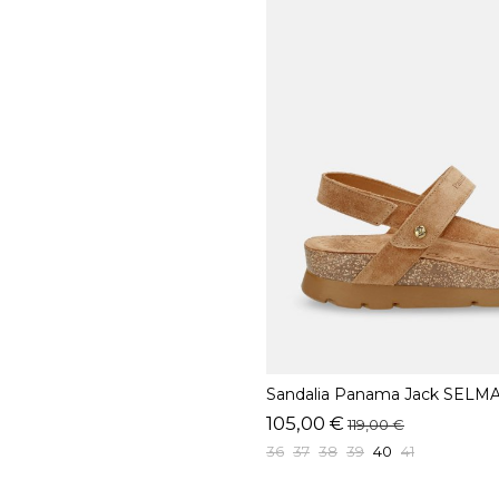
Sandalia Panama Jack SELMA
105,00 €
119,00 €
36
37
38
39
40
41