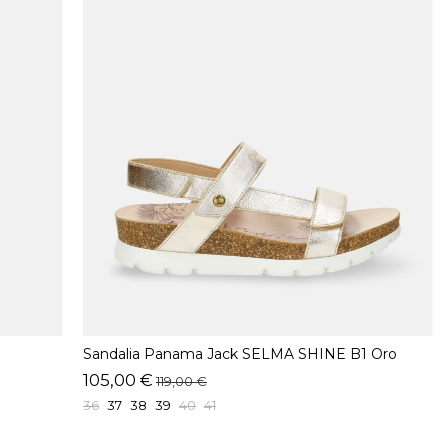
Sandalia Panama Jack SELMA SHINE B1 Oro
105,00 €
119,00 €
36
37
38
39
40
41