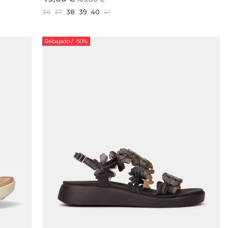
36
37
38
39
40
41
Rebajado
/ -50%