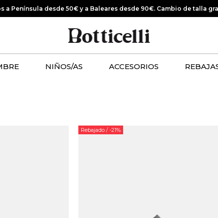
os a Península desde 50€ y a Baleares desde 90€.
Cambio de talla gr
MBRE
NIÑOS/AS
ACCESORIOS
REBAJA
Rebajado
/ -21%