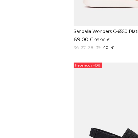
Sandalia Wonders C-6550 Plat
69,00 €
99,90 €
36
37
38
39
40
41
Rebajado
/ -10%