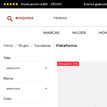
Puntuación 4.8/5
Envíos gratuit
search
TIENDAS
MARCAS
MUJER
HO
Inicio
Mujer
Sandalias
Plataforma
Talla
Rebajado
/ -21%
selecciona
Marca
selecciona
Color