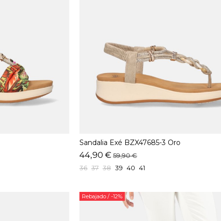
Sandalia Exé BZX47685-3 Oro
44,90 €
59,90 €
36
37
38
39
40
41
Rebajado
/ -12%