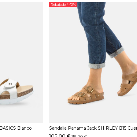
Rebajado
/ -12%
 BASICS Blanco
Sandalia Panama Jack SHIRLEY B15 Cue
105,00 €
119,00 €