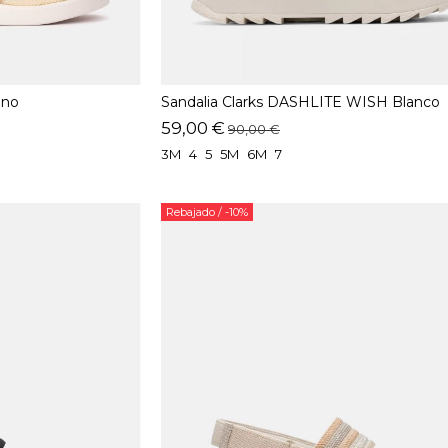
ino
Sandalia Clarks DASHLITE WISH Blanco
59,00 €
90,00 €
3M
4
5
5M
6M
7
Rebajado
/ -10%