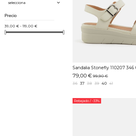
selecciona
Precio
39,00 € - 119,00 €
Sandalia Stonefly 110207 346
79,00 €
99,90 €
36
37
38
39
40
41
Rebajado
/ -33%