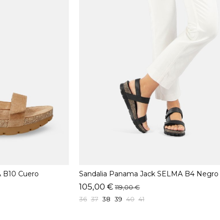
 B10 Cuero
Sandalia Panama Jack SELMA B4 Negro
105,00 €
119,00 €
36
37
38
39
40
41