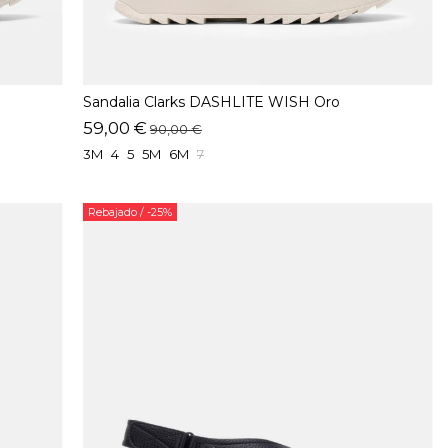
Sandalia Clarks DASHLITE WISH Oro
59,00 €
90,00 €
3M
4
5
5M
6M
7
Rebajado
/ -25%