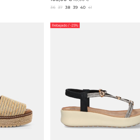
36
37
38
39
40
41
Rebajado
/ -25%