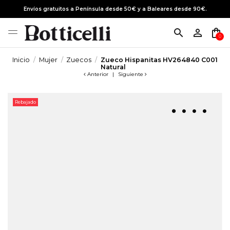
Envíos gratuitos a Península desde 50€ y a Baleares desde 90€.
search
person_outline
shopping_bag
0
Inicio
Mujer
Zuecos
Zueco Hispanitas HV264840 C001
Natural
Anterior
|
Siguiente
Rebajado