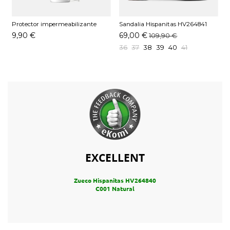
Protector impermeabilizante
Sandalia Hispanitas HV264841
Pedag 250 ML
C001 Natural
9,90 €
69,00 €
109,90 €
36
37
38
39
40
41
EXCELLENT
Zueco Hispanitas HV264840
C001 Natural