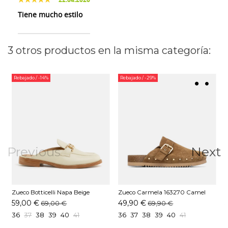
Tiene mucho estilo
3 otros productos en la misma categoría:
Rebajado
/ -14%
Rebajado
/ -29%
Previous
Next
Zueco Botticelli Napa Beige
Zueco Carmela 163270 Camel
Z
59,00 €
49,90 €
69,00 €
69,90 €
36
37
38
39
40
41
36
37
38
39
40
41