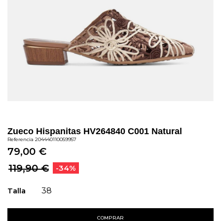
Zueco Hispanitas HV264840 C001 Natural
Referencia
204440110059957
79,00 €
119,90 €
-34%
Talla
38
COMPRAR