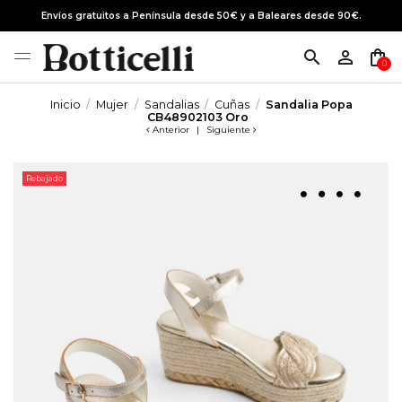
Envíos gratuitos a Península desde 50€ y a Baleares desde 90€.
search
person_outline
shopping_bag
0
Inicio
Mujer
Sandalias
Cuñas
Sandalia Popa
CB48902103 Oro
Anterior
|
Siguiente
Rebajado