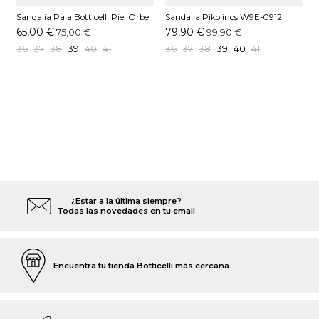
Sandalia Pala Botticelli Piel Orbe
Sandalia Pikolinos W9E-0912
S
Blanco
Marfil
P
65,00 €
79,90 €
75,00 €
99,90 €
36
37
38
39
40
41
36
37
38
39
40
41
¿Estar a la última siempre?
Todas las novedades en tu email
Encuentra tu tienda Botticelli más cercana