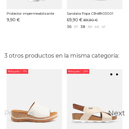
Protector impermeabilizante
Sandalia Popa CB48903001
S
Pedag 250 ML
Blanco
9,90 €
69,90 €
89,90 €
36
37
38
39
40
41
3 otros productos en la misma categoría:
Rebajado
/ -13%
Rebajado
/ -20%
Previous
Next