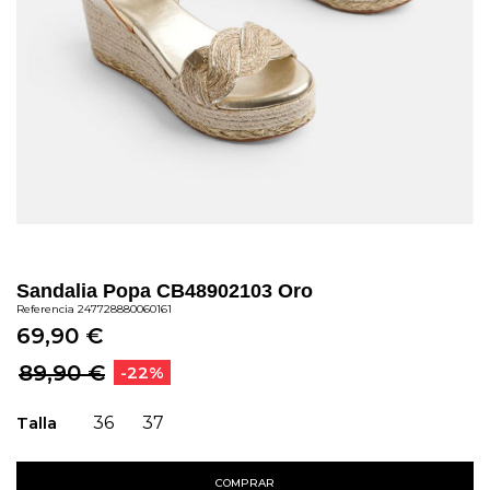
Sandalia Popa CB48902103 Oro
Referencia
247728880060161
69,90 €
89,90 €
-22%
Talla
36
37
COMPRAR