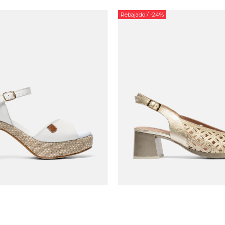
Rebajado
/ -24%