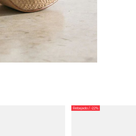
Rebajado
/ -22%