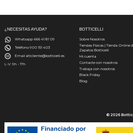
¿NECESITAS AYUDA?
BOTTICELLI
Whatsapp 666 41 81 09
Sobre Nosotros
Tiendas Físicas | Tienda Online 
Teléfono 900 151 403
Zapatos Botticelli
Email attcliente@botticelli.es
Mi cuenta
Contacte con nosotros
L-V: 9h - 17h
Trabaja con nosotros
Black Friday
Blog
© 2026 Bottice