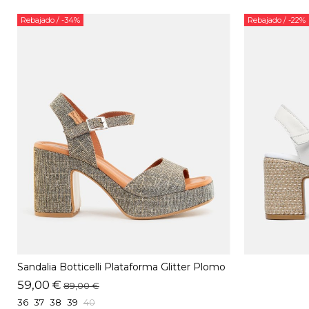
Rebajado
/ -34%
Rebajado
/ -22%
Sandalia Botticelli Plataforma Glitter Plomo
59,00 €
89,00 €
36
37
38
39
40