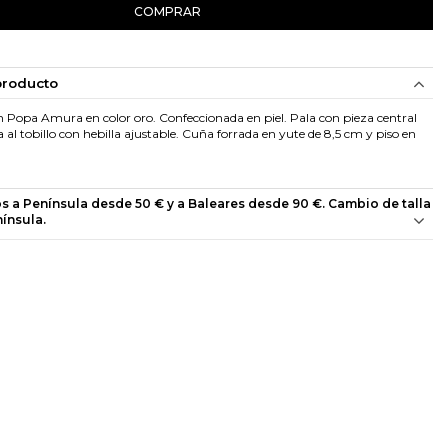
COMPRAR
producto
n Popa Amura en color oro. Confeccionada en piel. Pala con pieza central
 al tobillo con hebilla ajustable. Cuña forrada en yute de 8,5 cm y piso en
os a Península desde 50 € y a Baleares desde 90 €. Cambio de talla
nínsula.