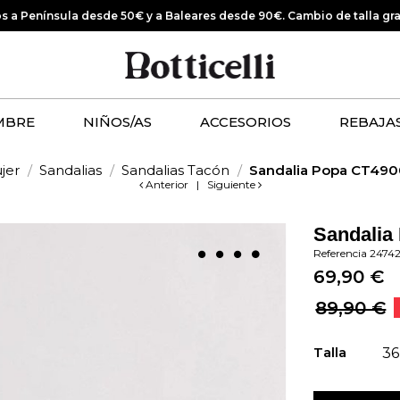
os a Península desde 50€ y a Baleares desde 90€.
Cambio de talla gr
MBRE
NIÑOS/AS
ACCESORIOS
REBAJA
jer
Sandalias
Sandalias Tacón
Sandalia Popa CT490
Anterior
|
Siguiente
Sandalia
Referencia
2474
69,90 €
89,90 €
Talla
36