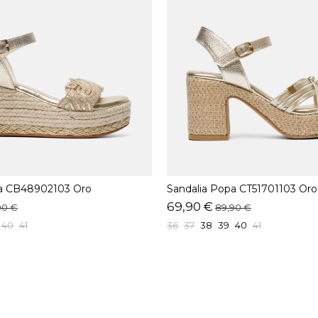
pa CB48902103 Oro
Sandalia Popa CT51701103 Oro
69,90 €
90 €
89,90 €
40
41
36
37
38
39
40
41