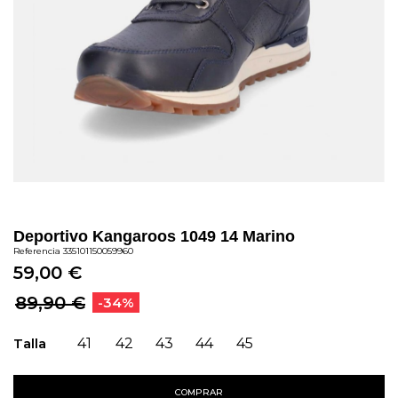
Deportivo Kangaroos 1049 14 Marino
Referencia
335101150059960
59,00 €
89,90 €
-34%
Talla
41
42
43
44
45
COMPRAR