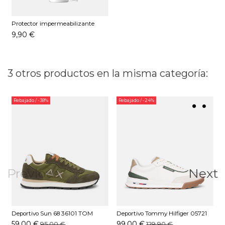
Protector impermeabilizante
Pedag 250 ML
9,90 €
3 otros productos en la misma categoría:
Rebajado
/ -38%
Rebajado
/ -24%
Previous
Next
Deportivo Sun 68 36101 TOM
Deportivo Tommy Hilfiger 05721
D
SOLID Kaki
Z00 Marfil
59,00 €
99,00 €
95,00 €
129,90 €