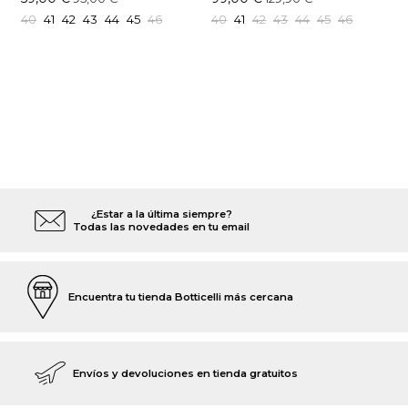
40
41
42
43
44
45
46
40
41
42
43
44
45
46
¿Estar a la última siempre?
Todas las novedades en tu email
Encuentra tu tienda Botticelli más cercana
Envíos y devoluciones en tienda gratuitos