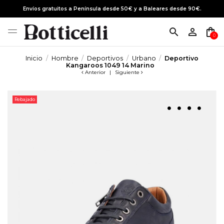
Envíos gratuitos a Península desde 50€ y a Baleares desde 90€.
search
person_outline
shopping_bag
0
Inicio
Hombre
Deportivos
Urbano
Deportivo
Kangaroos 1049 14 Marino
Anterior
|
Siguiente
Rebajado