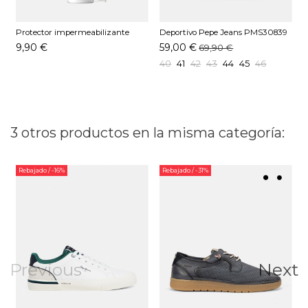
Protector impermeabilizante
Deportivo Pepe Jeans PMS30839
D
Pedag 250 ML
Blanco
A
9,90 €
59,00 €
69,90 €
40
41
42
43
44
45
46
3 otros productos en la misma categoría:
Rebajado
/ -16%
Rebajado
/ -31%
Previous
Next