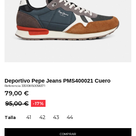
Deportivo Pepe Jeans PMS400021 Cuero
Referencia
335108150058371
79,00 €
95,00 €
-17%
Talla
41
42
43
44
COMPRAR