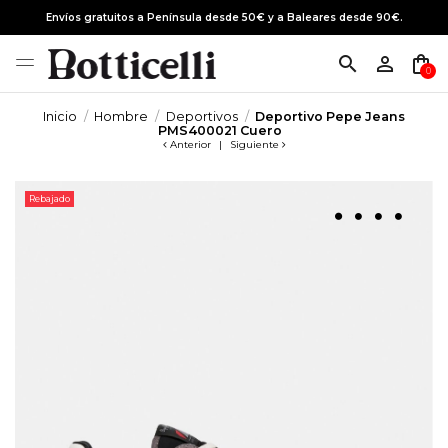
Envíos gratuitos a Península desde 50€ y a Baleares desde 90€.
search
person_outline
shopping_bag
0
Inicio
Hombre
Deportivos
Deportivo Pepe Jeans
PMS400021 Cuero
Anterior
|
Siguiente
Rebajado