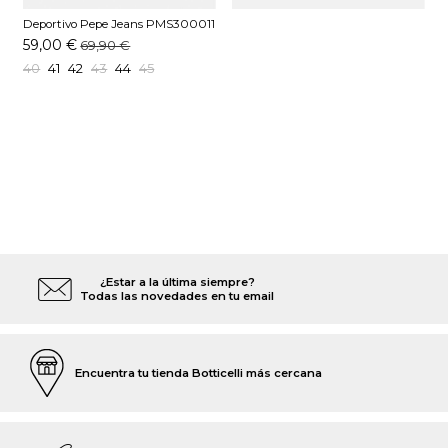
Deportivo Pepe Jeans PMS300011
Blanco Off
59,00 €
69,90 €
40
41
42
43
44
45
¿Estar a la última siempre?
Todas las novedades en tu email
Encuentra tu tienda Botticelli más cercana