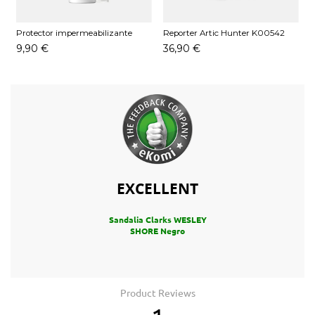
Protector impermeabilizante
Reporter Artic Hunter K00542
Pedag 250 ML
Negro
9,90 €
36,90 €
EXCELLENT
Sandalia Clarks WESLEY
SHORE Negro
Product Reviews