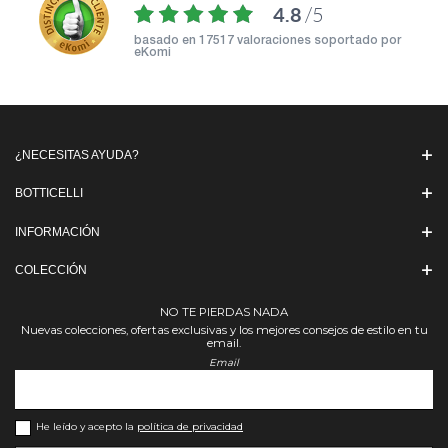
4.8
/5
basado en
17517 valoraciones soportado por
eKomi
¿NECESITAS AYUDA?
BOTTICELLI
INFORMACIÓN
COLECCIÓN
NO TE PIERDAS NADA
Nuevas colecciones, ofertas exclusivas y los mejores consejos de estilo en tu
email.
Email
He leído y acepto la
política de privacidad