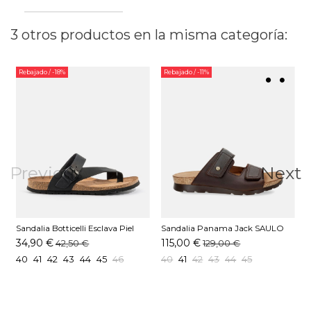
3 otros productos en la misma categoría:
Rebajado
/ -18%
Rebajado
/ -11%
Previous
Next
Sandalia Botticelli Esclava Piel
Sandalia Panama Jack SAULO
S
Cepillado Negro
C2 Marrón
34,90 €
115,00 €
42,50 €
129,00 €
40
41
42
43
44
45
46
40
41
42
43
44
45