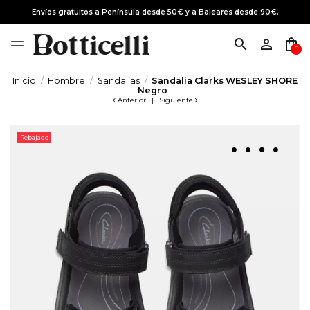
Envíos gratuitos a Península desde 50€ y a Baleares desde 90€.
search
person_outline
shopping_bag
0
Inicio
Hombre
Sandalias
Sandalia Clarks WESLEY SHORE
Negro
Anterior
|
Siguiente
Rebajado