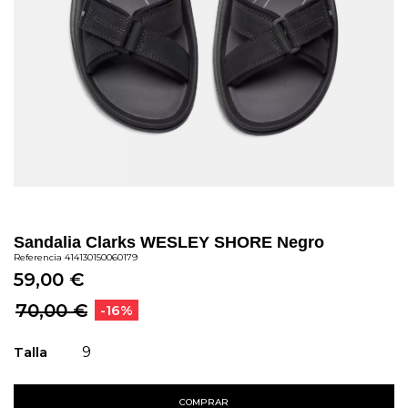
Sandalia Clarks WESLEY SHORE Negro
Referencia
414130150060179
59,00 €
70,00 €
-16%
Talla
9
COMPRAR