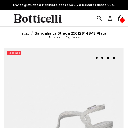
Envíos gratuitos a Península desde 50€ y a Baleares desde 90€.
search
person_outline
shopping_bag
0
Inicio
Sandalia La Strada 2501281-1842 Plata
Anterior
|
Siguiente
Rebajado