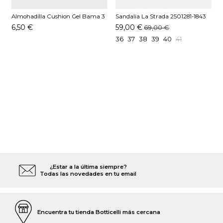
Almohadilla Cushion Gel Bama 3
Sandalia La Strada 2501281-1843
S
MM
Oro
P
6,50 €
59,00 €
69,00 €
36
37
38
39
40
41
¿Estar a la última siempre?
Todas las novedades en tu email
Encuentra tu tienda Botticelli más cercana