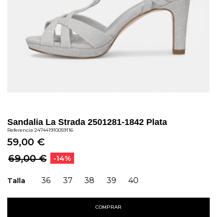
Sandalia La Strada 2501281-1842 Plata
Referencia
247441910059116
59,00 €
69,00 €
-14%
Talla
36
37
38
39
40
COMPRAR