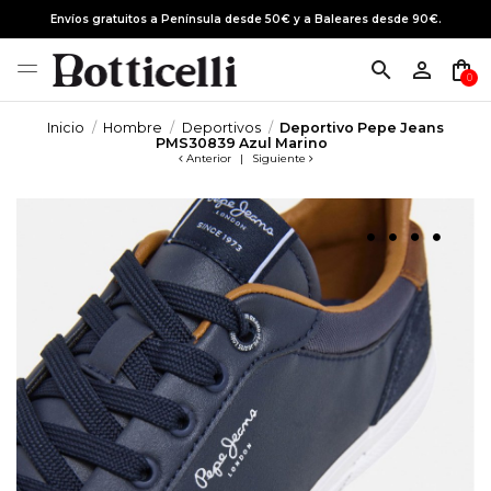
Envíos gratuitos a Península desde 50€ y a Baleares desde 90€.
search
person_outline
shopping_bag
0
Inicio
Hombre
Deportivos
Deportivo Pepe Jeans
PMS30839 Azul Marino
Anterior
|
Siguiente