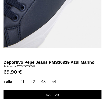
Deportivo Pepe Jeans PMS30839 Azul Marino
Referencia
335101150058604
69,90 €
Talla
41
42
43
44
COMPRAR