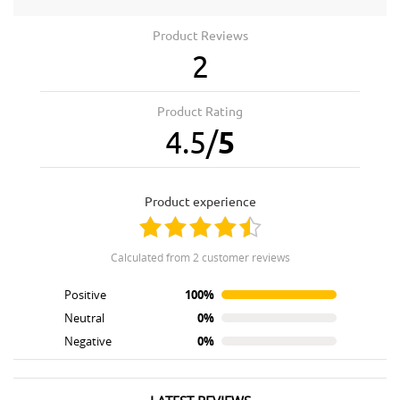
Product Reviews
2
Product Rating
4.5
/
5
product experience
calculated from 2 customer reviews
Positive
100%
Neutral
0%
Negative
0%