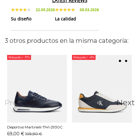
LATEST REVIEWS
22.05.2026
08.03.2026
Su diseño
La calidad
3 otros productos en la misma categoría:
Rebajado
/ -37%
Rebajado
/ -41%
Previous
Next
Deportivo Martinelli 1741-2930C
Marino
69,00 €
109,90 €