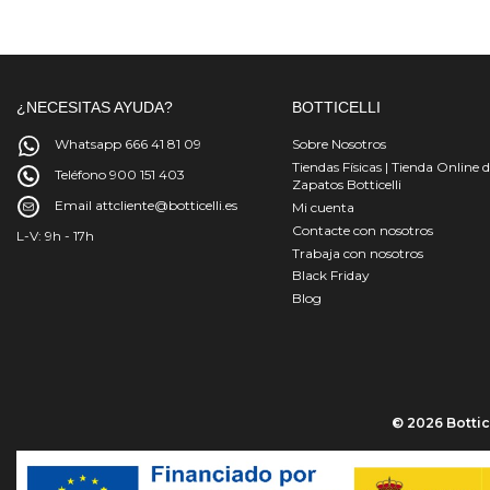
¿NECESITAS AYUDA?
BOTTICELLI
Whatsapp 666 41 81 09
Sobre Nosotros
Tiendas Físicas | Tienda Online 
Teléfono 900 151 403
Zapatos Botticelli
Email attcliente@botticelli.es
Mi cuenta
Contacte con nosotros
L-V: 9h - 17h
Trabaja con nosotros
Black Friday
Blog
© 2026 Bottice