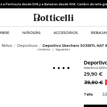
os a Península desde 50€ y a Baleares desde 90€.
Cambio de talla gr
MBRE
NIÑOS/AS
ACCESORIOS
REBAJA
Niños
Deportivos
Deportivo Skechers 303557L NAT 
Anterior
|
Siguiente
Deportiv
Referencia
6351
29,90 €
39,90 €
Talla
33