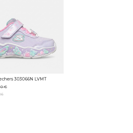
kechers 303066N LVMT
90 €
26