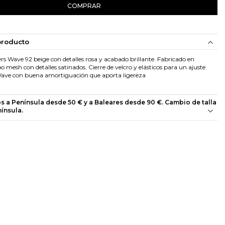
COMPRAR
producto
rs Wave 92 beige con detalles rosa y acabado brillante. Fabricado en
ipo mesh con detalles satinados. Cierre de velcro y elásticos para un ajuste
ave con buena amortiguación que aporta ligereza
os a Península desde 50 € y a Baleares desde 90 €. Cambio de talla
nínsula.