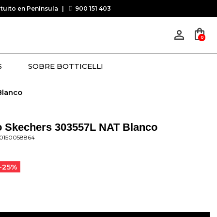
atuito en Península
|
900 151 403
shopping_bag
person_outline
0
S
SOBRE BOTTICELLI
Blanco
o Skechers 303557L NAT Blanco
40150058864
-25%