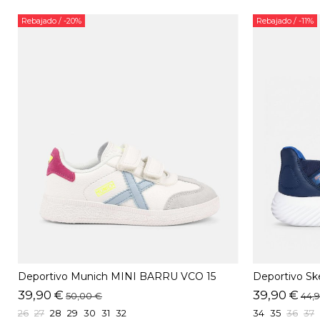
Rebajado
/ -20%
Rebajado
/ -11%
Deportivo Munich MINI BARRU VCO 15
Deportivo S
Blanco
39,90 €
39,90 €
50,00 €
44,
26
27
28
29
30
31
32
34
35
36
37