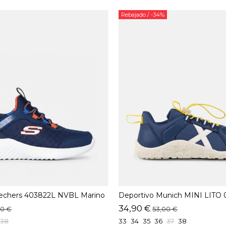
Rebajado
/ -34%
kechers 403822L NVBL Marino
Deportivo Munich MINI LITO 
34,90 €
90 €
53,00 €
38
33
34
35
36
37
38