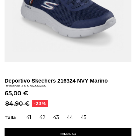
Deportivo Skechers 216324 NVY Marino
Referencia
316101950058890
65,00 €
84,90 €
-23%
Talla
41
42
43
44
45
COMPRAR