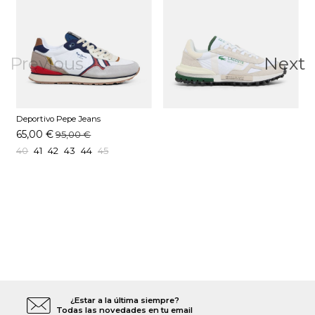
Previous
Next
Deportivo Pepe Jeans
PMS400026 Blanco
65,00 €
95,00 €
40
41
42
43
44
45
¿Estar a la última siempre?
Todas las novedades en tu email