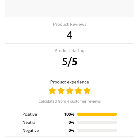
Product Reviews
4
Product Rating
5
/
5
product experience
calculated from 4 customer reviews
Positive
100%
Neutral
0%
Negative
0%