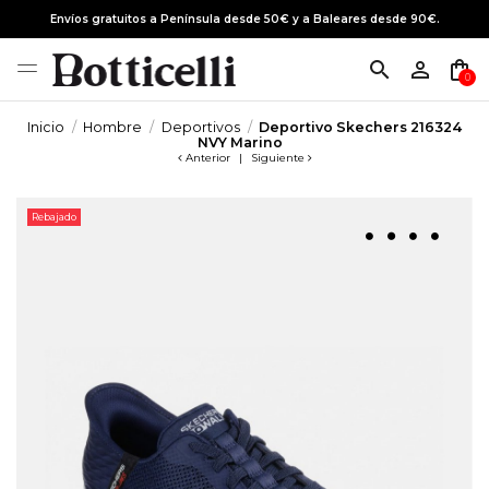
Envíos gratuitos a Península desde 50€ y a Baleares desde 90€.
search
person_outline
shopping_bag
0
Inicio
Hombre
Deportivos
Deportivo Skechers 216324
NVY Marino
Anterior
|
Siguiente
Rebajado