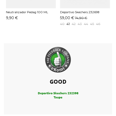
Neutralizador Pedag 100 ML
Deportivo Skechers 232698
D
OWNV Blanco
N
9,90 €
59,00 €
74,90 €
40
41
42
43
44
45
46
GOOD
Deportivo Skechers 232398
Taupe