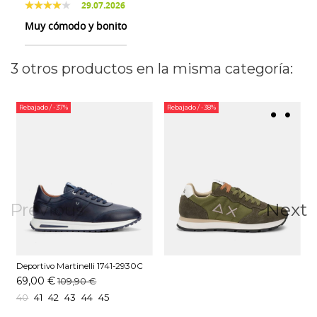
29.07.2026
Muy cómodo y bonito
3 otros productos en la misma categoría:
Rebajado
/ -37%
Rebajado
/ -38%
Previous
Next
Deportivo Martinelli 1741-2930C
Marino
69,00 €
109,90 €
40
41
42
43
44
45