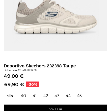
Deportivo Skechers 232398 Taupe
Referencia
335133150058897
49,00 €
69,90 €
-30%
Talla
40
41
42
43
44
45
COMPRAR