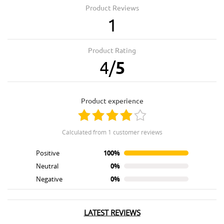
Product Reviews
1
Product Rating
4
/
5
product experience
calculated from 1 customer reviews
Positive
100%
Neutral
0%
Negative
0%
LATEST REVIEWS