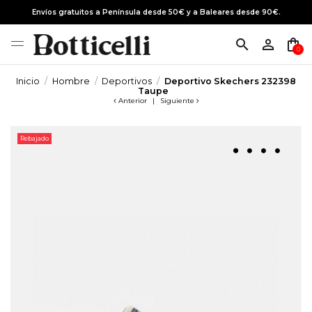
Envíos gratuitos a Península desde 50€ y a Baleares desde 90€.
search
person_outline
shopping_bag
0
Inicio
Hombre
Deportivos
Deportivo Skechers 232398
Taupe
Anterior
|
Siguiente
Rebajado