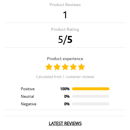
Product Reviews
1
Product Rating
5
/
5
product experience
calculated from 1 customer reviews
Positive
100%
Neutral
0%
Negative
0%
LATEST REVIEWS