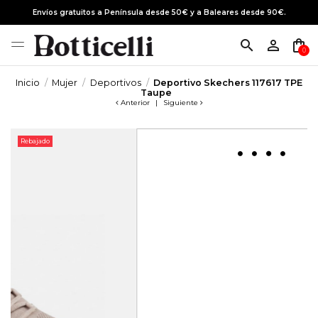
Envíos gratuitos a Península desde 50€ y a Baleares desde 90€.
search
person_outline
shopping_bag
0
Inicio
Mujer
Deportivos
Deportivo Skechers 117617 TPE
Taupe
Anterior
|
Siguiente
Rebajado