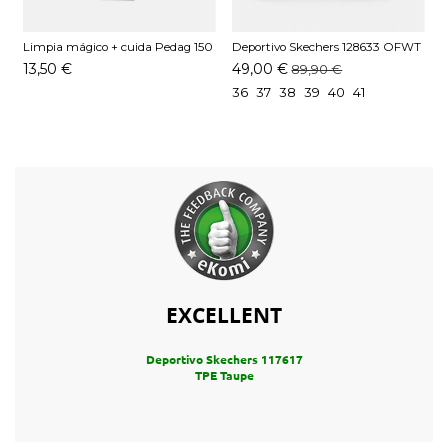
Limpia mágico + cuida Pedag 150
Deportivo Skechers 128633 OFWT
D
ML
Blanco
B
13,50 €
49,00 €
89,90 €
36
37
38
39
40
41
EXCELLENT
Deportivo Skechers 117617
TPE Taupe