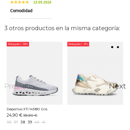
23.05.2026
Comodidad
3 otros productos en la misma categoría:
Rebajado
/ -58%
Rebajado
/ -31%
Previous
Next
Deportivo XTI 145180 Gris
24,90 €
59,90 €
36
37
38
39
40
41