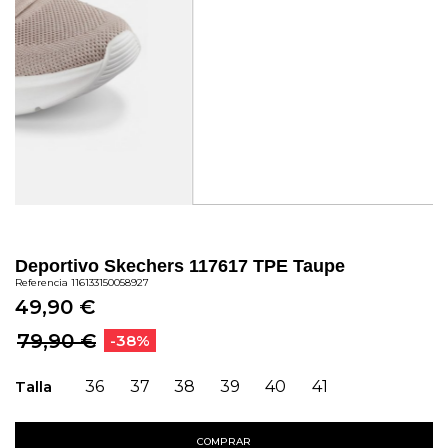
Deportivo Skechers 117617 TPE Taupe
Referencia
116133150058927
49,90 €
79,90 €
-38%
Talla
36
37
38
39
40
41
COMPRAR