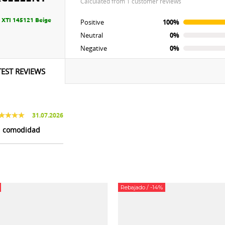
calculated from 1 customer reviews
 XTI 145121 Beige
Positive
100%
Neutral
0%
Negative
0%
TEST REVIEWS
31.07.2026
 comodidad
Rebajado
/ -14%