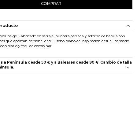
COMPRAR
producto
olor beige. Fabricado en serraje, puntera cerrada y adorno de hebilla con
cas que aportan personalidad. Diseño plano de inspiración casual, pensado
do diario y fácil de combinar
os a Península desde 50 € y a Baleares desde 90 €. Cambio de talla
nínsula.