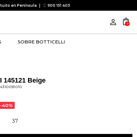
atuito en Península
|
900 151 403
shopping_bag
person_outline
0
S
SOBRE BOTTICELLI
I 145121 Beige
04310059010
-40%
37