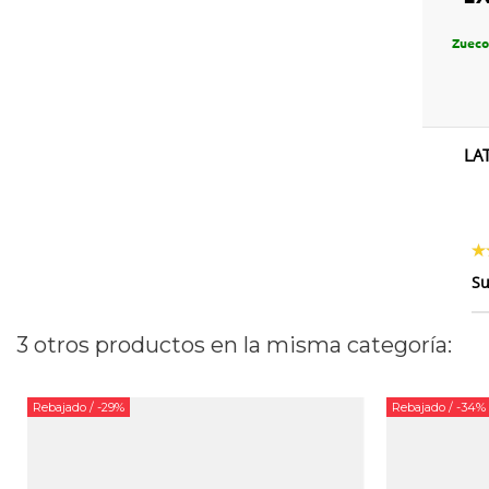
Zueco
LA
Su
3 otros productos en la misma categoría:
Rebajado
/ -29%
Rebajado
/ -34%