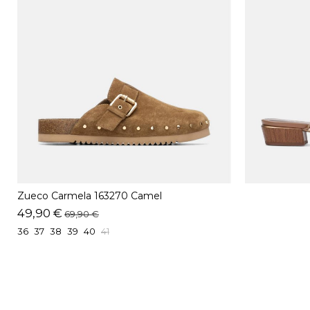
Zueco Carmela 163270 Camel
49,90 €
69,90 €
36
37
38
39
40
41