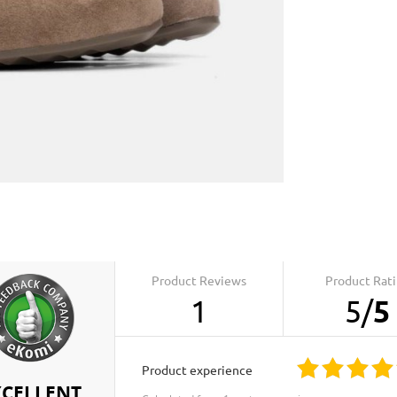
Product Reviews
Product Rat
1
5
/
5
product experience
XCELLENT