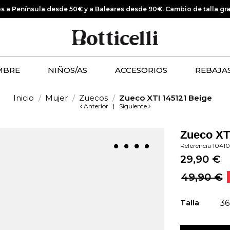
os a Península desde 50€ y a Baleares desde 90€.
Cambio de talla gr
MBRE
NIÑOS/AS
ACCESORIOS
REBAJA
Inicio
Mujer
Zuecos
Zueco XTI 145121 Beige
Anterior
|
Siguiente
Zueco XT
Referencia
1041
29,90 €
49,90 €
Talla
36