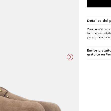
Detalles del 
Zueco de Xti en c
tachuelas metáli
para un uso cómo
Envíos gratuit
gratuito en Pe