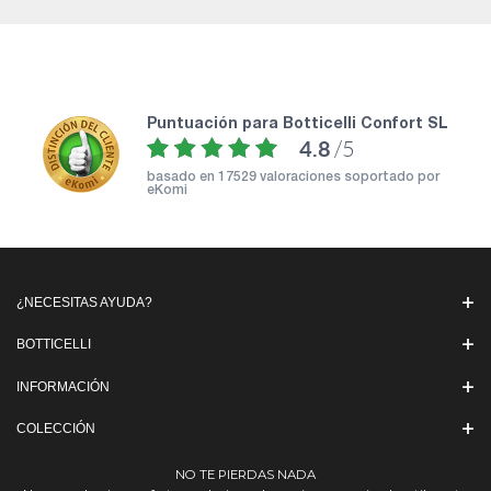
puntuación para Botticelli Confort SL
4.8
/5
basado en
17529 valoraciones soportado por
eKomi
¿NECESITAS AYUDA?
BOTTICELLI
INFORMACIÓN
COLECCIÓN
NO TE PIERDAS NADA