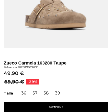
Zueco Carmela 163280 Taupe
Referencia
204133310058798
49,90 €
69,90 €
-29%
Talla
36
37
38
39
COMPRAR