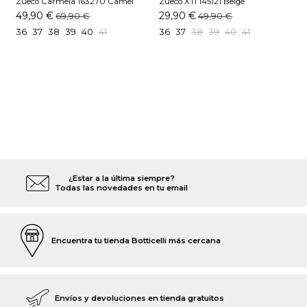
Zueco Carmela 163270 Camel
Zueco XTI 145121 Beige
49,90 €
29,90 €
69,90 €
49,90 €
36
37
38
39
40
41
36
37
38
39
40
41
¿Estar a la última siempre?
Todas las novedades en tu email
Encuentra tu tienda Botticelli más cercana
Envíos y devoluciones en tienda gratuitos