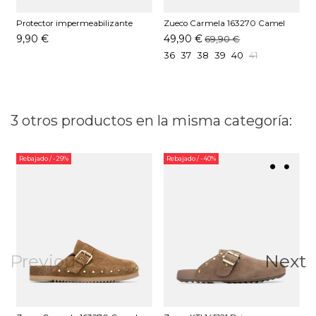
Protector impermeabilizante
Zueco Carmela 163270 Camel
Pedag 250 ML
9,90 €
49,90 €
69,90 €
36
37
38
39
40
41
3 otros productos en la misma categoría:
Rebajado
/ -29%
Rebajado
/ -40%
Previous
Next