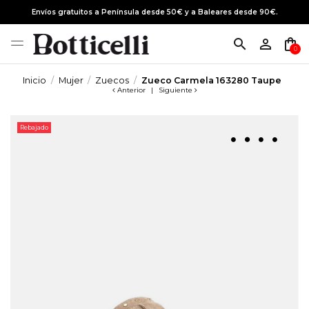
Envíos gratuitos a Península desde 50€ y a Baleares desde 90€.
search
person_outline
shopping_bag
0
Inicio
Mujer
Zuecos
Zueco Carmela 163280 Taupe
Anterior
|
Siguiente
Rebajado