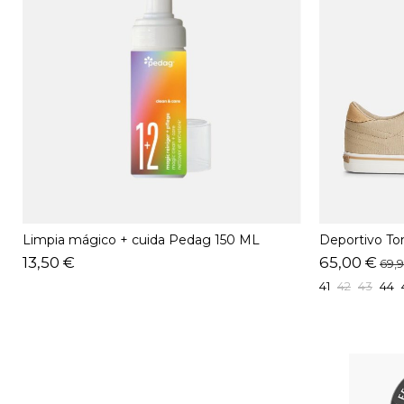
Limpia mágico + cuida Pedag 150 ML
Deportivo To
Beige
13,50 €
65,00 €
69,
41
42
43
44