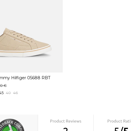
mmy Hilfiger 05688 RBT
90 €
45
40
46
Product Reviews
Product Rat