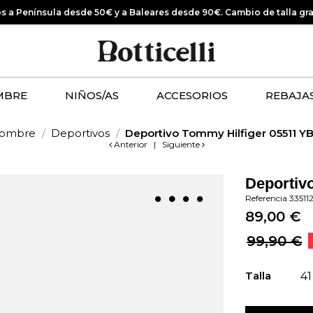
os a Península desde 50€ y a Baleares desde 90€.
Cambio de talla gr
MBRE
NIÑOS/AS
ACCESORIOS
REBAJA
ombre
Deportivos
Deportivo Tommy Hilfiger 05511 Y
Anterior
|
Siguiente
Deportiv
Referencia
33511
89,00 €
99,90 €
Talla
41