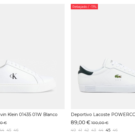
Rebajado
/ -11%
lvin Klein 01435 01W Blanco
Deportivo Lacoste POWERCO
89,00 €
90 €
100,00 €
44
45
46
40
41
42
43
44
45
46