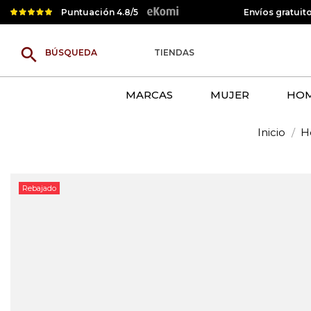
Puntuación 4.8/5
Envíos gratuit
search
TIENDAS
MARCAS
MUJER
HO
Inicio
H
Rebajado