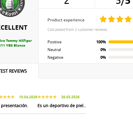
2
5
/
5
product experience
XCELLENT
calculated from 2 customer reviews
ivo Tommy Hilfiger
Positive
100%
511 YBS Blanco
Neutral
0%
Negative
0%
TEST REVIEWS
10.04.2026
26.03.2026
 presentación.
Es un deportivo de piel..