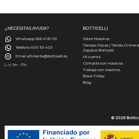
¿NECESITAS AYUDA?
BOTTICELLI
Whatsapp 666 41 81 09
Sobre Nosotros
Tiendas Físicas | Tienda Online 
Teléfono 900 151 403
Zapatos Botticelli
Email attcliente@botticelli.es
Mi cuenta
Contacte con nosotros
L-V: 9h - 17h
Trabaja con nosotros
Black Friday
Blog
© 2026 Bottice