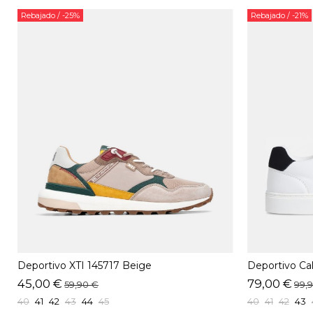
Rebajado
/ -25%
Rebajado
/ -21%
Deportivo XTI 145717 Beige
Deportivo Ca
45,00 €
79,00 €
59,90 €
99,
40
41
42
43
44
45
40
41
42
43