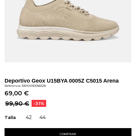
Deportivo Geox U15BYA 0005Z C5015 Arena
Referencia
335104150058328
69,00 €
99,90 €
-31%
Talla
42
44
COMPRAR