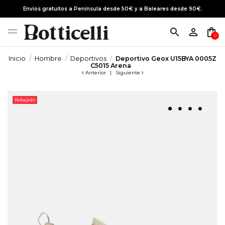
Envíos gratuitos a Península desde 50€ y a Baleares desde 90€.
search
person_outline
shopping_bag
0
Inicio
Hombre
Deportivos
Deportivo Geox U15BYA 0005Z
C5015 Arena
Anterior
|
Siguiente
Rebajado