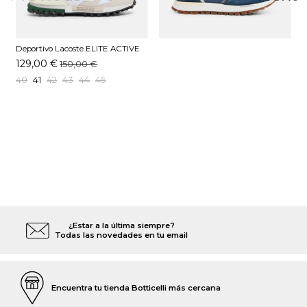
Deportivo Lacoste ELITE ACTIVE
Blanco
129,00 €
150,00 €
40
41
42
43
44
45
¿Estar a la última siempre?
Todas las novedades en tu email
Encuentra tu tienda Botticelli más cercana