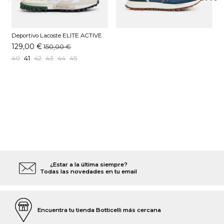
Deportivo Lacoste ELITE ACTIVE
Blanco
129,00 €
150,00 €
40
41
42
43
44
45
¿Estar a la última siempre?
Todas las novedades en tu email
Encuentra tu tienda Botticelli más cercana