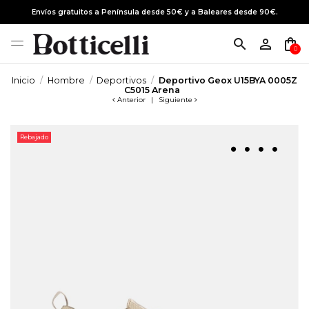
Envíos gratuitos a Península desde 50€ y a Baleares desde 90€.
search
person_outline
shopping_bag
0
Inicio
Hombre
Deportivos
Deportivo Geox U15BYA 0005Z
C5015 Arena
Anterior
|
Siguiente
Rebajado