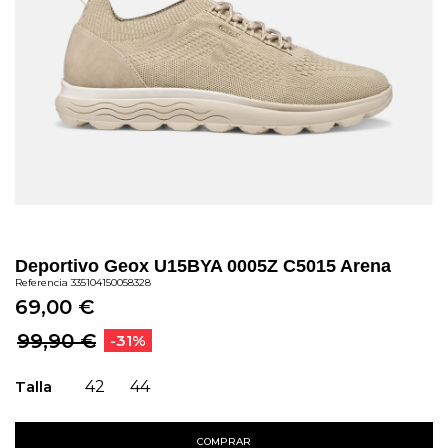
Deportivo Geox U15BYA 0005Z C5015 Arena
Referencia
335104150058328
69,00 €
99,90 €
-31%
Talla
42
44
COMPRAR