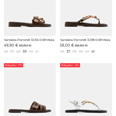
Sandalia Porronet 3236-008 Moka
Sandalia Porronet 3238-008 Moka
49,90 €
59,00 €
65,90 €
69,90 €
36
37
38
39
40
41
36
37
38
39
40
41
Rebajado
/ -17%
Rebajado
/ -33%