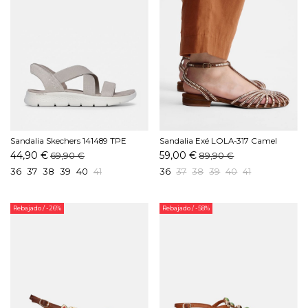
Sandalia Skechers 141489 TPE
Sandalia Exé LOLA-317 Camel
Taupe
44,90 €
59,00 €
69,90 €
89,90 €
36
37
38
39
40
41
36
37
38
39
40
41
Rebajado
/ -26%
Rebajado
/ -58%