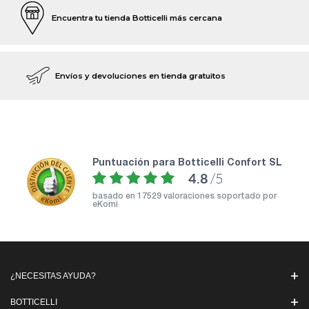
Encuentra tu tienda Botticelli más cercana
Envíos y devoluciones en tienda gratuitos
puntuación para Botticelli Confort SL
4.8
/5
basado en
17529 valoraciones soportado por
eKomi
¿NECESITAS AYUDA?
BOTTICELLI