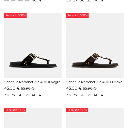
Rebajado
/ -32%
Rebajado
/ -32%
Sandalia Porronet 3294-001 Negro
Sandalia Porronet 3294-008 Moka
45,00 €
45,00 €
65,90 €
65,90 €
36
37
38
39
40
41
36
37
38
39
40
41
Rebajado
/ -17%
Rebajado
/ -17%