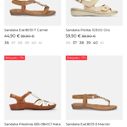
Sandalia Exé 8013-7 Camel
Sandalia Pitillos 10300 Oro
44,90 €
59,90 €
59,90 €
69,90 €
36
37
38
39
40
41
36
37
38
39
40
41
Rebajado
/ -11%
Rebajado
/ -17%
Sandalia Pikolinos 655-0841C1 Nata
Sandalia Exé 8013-5 Marrón