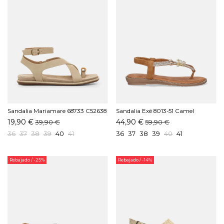
Sandalia Mariamare 68733 C52638
Sandalia Exé 8013-51 Camel
Crema
19,90 €
44,90 €
39,90 €
59,90 €
36
37
38
39
40
41
36
37
38
39
40
41
Rebajado
/ -25%
Rebajado
/ -14%