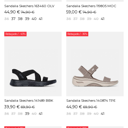
Sandalia Skechers 163460 OLV
Sandalia Skechers 119805 MOC
Oliva
Mocha
44,90 €
59,00 €
74,90 €
74,90 €
36
37
38
39
40
41
36
37
38
39
40
41
Rebajado
/ -43%
Rebajado
/ -36%
Sandalia Skechers 141489 BBK
Sandalia Skechers 140874 TPE
Negro
Taupe
39,90 €
44,90 €
69,90 €
69,90 €
36
37
38
39
40
41
36
37
38
39
40
41