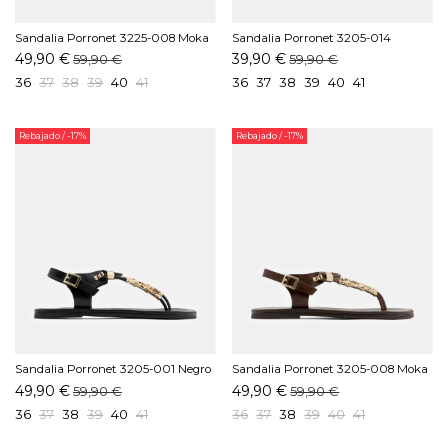
Sandalia Porronet 3225-008 Moka
Sandalia Porronet 3205-014
Blanco
49,90 €
39,90 €
59,90 €
59,90 €
36
37
38
39
40
41
36
37
38
39
40
41
Rebajado
/ -17%
Rebajado
/ -17%
Sandalia Porronet 3205-001 Negro
Sandalia Porronet 3205-008 Moka
49,90 €
49,90 €
59,90 €
59,90 €
36
37
38
39
40
41
36
37
38
39
40
41