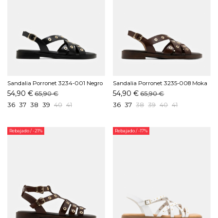
Sandalia Porronet 3234-001 Negro
Sandalia Porronet 3235-008 Moka
54,90 €
54,90 €
65,90 €
65,90 €
36
37
38
39
40
41
36
37
38
39
40
41
Rebajado
/ -21%
Rebajado
/ -17%