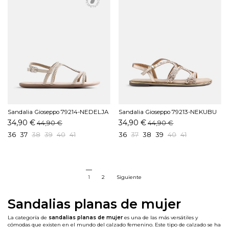
Sandalia Gioseppo 79214-NEDELJA
Sandalia Gioseppo 79213-NEKUBU
Blanco
Platino
34,90 €
34,90 €
44,90 €
44,90 €
36
37
38
39
40
41
36
37
38
39
40
41
1
2
Siguiente
Sandalias planas de mujer
La categoría de
sandalias planas de mujer
es una de las más versátiles y
cómodas que existen en el mundo del calzado femenino. Este tipo de calzado se ha