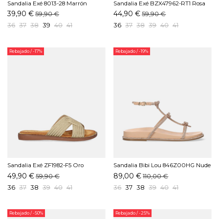
Sandalia Exé 8013-28 Marrón
Sandalia Exé BZX47962-RT1 Rosa
39,90 €
44,90 €
59,90 €
59,90 €
36
37
38
39
40
41
36
37
38
39
40
41
Rebajado
/ -17%
Rebajado
/ -19%
Sandalia Exé ZF1982-F5 Oro
Sandalia Bibi Lou 846Z00HG Nude
49,90 €
89,00 €
59,90 €
110,00 €
36
37
38
39
40
41
36
37
38
39
40
41
Rebajado
/ -50%
Rebajado
/ -25%