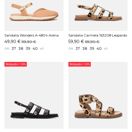
Sandalia Wonders A-4804 Arena
Sandalia Carmela 163208 Leopardo
49,90 €
59,90 €
99,90 €
69,90 €
36
37
38
39
40
41
36
37
38
39
40
41
Rebajado
/ -14%
Rebajado
/ -14%