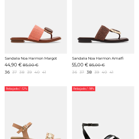
Sandalia Noa Harmon Margot
Sandalia Noa Harmon Amalfi
Naranja
Marrón
44,90 €
55,00 €
85,00 €
85,00 €
36
37
38
39
40
41
36
37
38
39
40
41
Rebajado
/ -12%
Rebajado
/ -18%