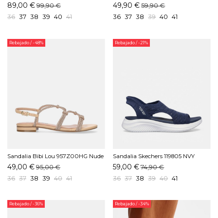
89,00 €
49,90 €
99,90 €
59,90 €
36
37
38
39
40
41
36
37
38
39
40
41
Rebajado
/ -48%
Rebajado
/ -21%
Sandalia Bibi Lou 957Z00HG Nude
Sandalia Skechers 119805 NVY
Marino
49,00 €
59,00 €
95,00 €
74,90 €
36
37
38
39
40
41
36
37
38
39
40
41
Rebajado
/ -36%
Rebajado
/ -34%