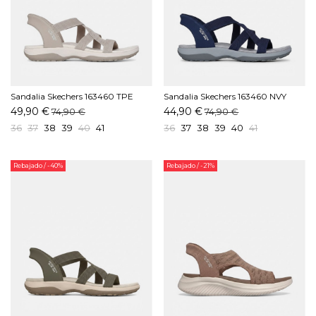
Sandalia Skechers 163460 TPE
Sandalia Skechers 163460 NVY
Taupe
Marino
49,90 €
44,90 €
74,90 €
74,90 €
36
37
38
39
40
41
36
37
38
39
40
41
Rebajado
/ -40%
Rebajado
/ -21%