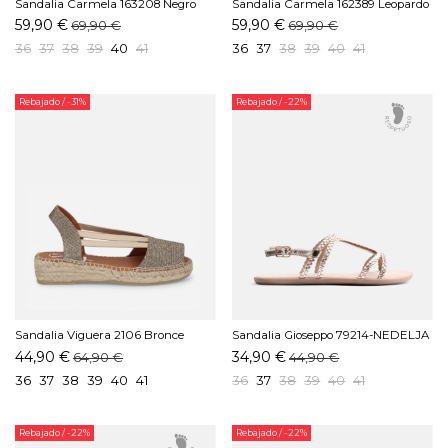
Sandalia Carmela 163208 Negro
Sandalia Carmela 162389 Leopardo
59,90 €
59,90 €
69,90 €
69,90 €
36
37
38
39
40
41
36
37
38
39
40
41
Rebajado
/ -31%
Rebajado
/ -22%
Sandalia Viguera 2106 Bronce
Sandalia Gioseppo 79214-NEDELJA
Platino
44,90 €
34,90 €
64,90 €
44,90 €
36
37
38
39
40
41
36
37
38
39
40
41
Rebajado
/ -22%
Rebajado
/ -22%