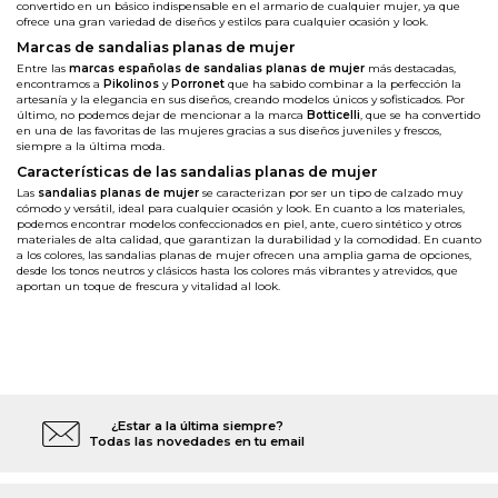
convertido en un básico indispensable en el armario de cualquier mujer, ya que
ofrece una gran variedad de diseños y estilos para cualquier ocasión y look.
Marcas de sandalias planas de mujer
Entre las
marcas españolas de sandalias planas de mujer
más destacadas,
encontramos a
Pikolinos
y
Porronet
que ha sabido combinar a la perfección la
artesanía y la elegancia en sus diseños, creando modelos únicos y sofisticados. Por
último, no podemos dejar de mencionar a la marca
Botticelli
, que se ha convertido
en una de las favoritas de las mujeres gracias a sus diseños juveniles y frescos,
siempre a la última moda.
Características de las sandalias planas de mujer
Las
sandalias planas de mujer
se caracterizan por ser un tipo de calzado muy
cómodo y versátil, ideal para cualquier ocasión y look. En cuanto a los materiales,
podemos encontrar modelos confeccionados en piel, ante, cuero sintético y otros
materiales de alta calidad, que garantizan la durabilidad y la comodidad. En cuanto
a los colores, las sandalias planas de mujer ofrecen una amplia gama de opciones,
desde los tonos neutros y clásicos hasta los colores más vibrantes y atrevidos, que
aportan un toque de frescura y vitalidad al look.
¿Estar a la última siempre?
Todas las novedades en tu email