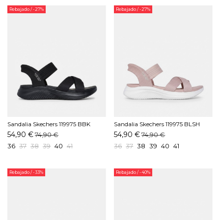
Rebajado
/ -27%
Rebajado
/ -27%
Sandalia Skechers 119975 BBK
Sandalia Skechers 119975 BLSH
Negro
Rosa
54,90 €
54,90 €
74,90 €
74,90 €
36
37
38
39
40
41
36
37
38
39
40
41
Rebajado
/ -33%
Rebajado
/ -40%