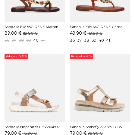
Sandalia Exé 557 IRENE Marrón
Sandalia Exé 647 IRENE Camel
89,00 €
49,90 €
119,90 €
119,90 €
36
37
38
39
40
41
36
37
38
39
40
41
Rebajado
/ -32%
Rebajado
/ -21%
Sandalia Hispanitas CHV264807
Sandalia Stonefly 223659 DZW
C001 Almond
Taupe
79,00 €
79,00 €
115,90 €
99,90 €