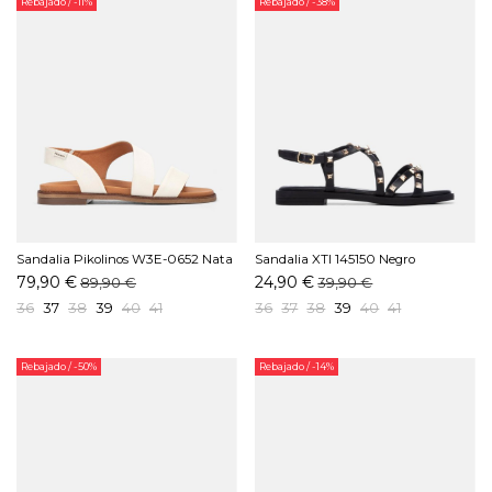
Rebajado
/ -11%
Rebajado
/ -38%
Sandalia Pikolinos W3E-0652 Nata
Sandalia XTI 145150 Negro
79,90 €
24,90 €
89,90 €
39,90 €
36
37
38
39
40
41
36
37
38
39
40
41
Rebajado
/ -50%
Rebajado
/ -14%