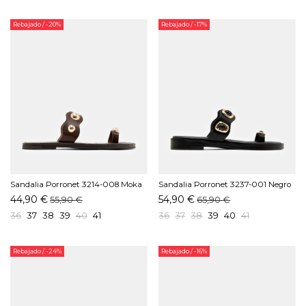
Rebajado
/ -20%
Rebajado
/ -17%
Sandalia Porronet 3214-008 Moka
Sandalia Porronet 3237-001 Negro
44,90 €
54,90 €
55,90 €
65,90 €
36
37
38
39
40
41
36
37
38
39
40
41
Rebajado
/ -24%
Rebajado
/ -16%