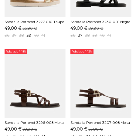
Sandalia Porronet 3277-010 Taupe
Sandalia Porronet 3230-001 Negro
49,00 €
49,00 €
55,90 €
59,90 €
36
37
38
39
40
41
36
37
38
39
40
41
Rebajado
/ -18%
Rebajado
/ -12%
Sandalia Porronet 3296-008 Moka
Sandalia Porronet 3207-008 Moka
49,00 €
49,00 €
59,90 €
55,90 €
36
37
38
39
40
41
36
37
38
39
40
41