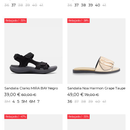
36
37
38
39
40
41
36
37
38
39
40
41
Rebajado
/ -35%
Rebajado
/ -38%
Sandalia Clarks MIRA BAY Negro
Sandalia Noa Harmon Grape Taupe
39,00 €
49,00 €
60,00 €
79,00 €
3M
4
5
5M
6M
7
36
37
38
39
40
41
Rebajado
/ -47%
Rebajado
/ -35%