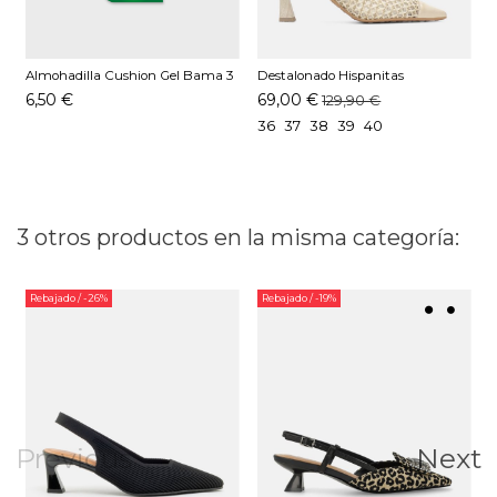
Almohadilla Cushion Gel Bama 3
Destalonado Hispanitas
S
MM
RHV264671 C004 Butter
C
6,50 €
69,00 €
129,90 €
36
37
38
39
40
3 otros productos en la misma categoría:
Rebajado
/ -26%
Rebajado
/ -19%
Previous
Next