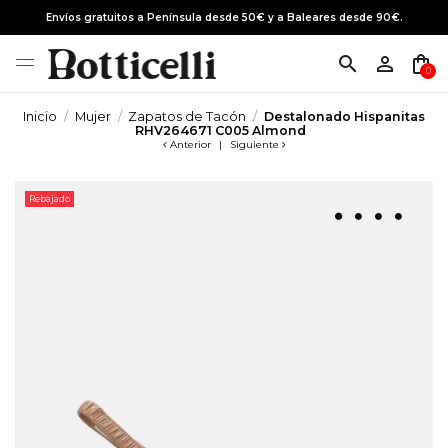
Envíos gratuitos a Península desde 50€ y a Baleares desde 90€.
search
person_outline
shopping_bag
0
Inicio
Mujer
Zapatos de Tacón
Destalonado Hispanitas
RHV264671 C005 Almond
Anterior
|
Siguiente
Rebajado