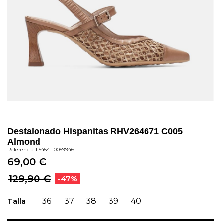
Destalonado Hispanitas RHV264671 C005
Almond
Referencia
115454110059946
69,00 €
129,90 €
-47%
Talla
36
37
38
39
40