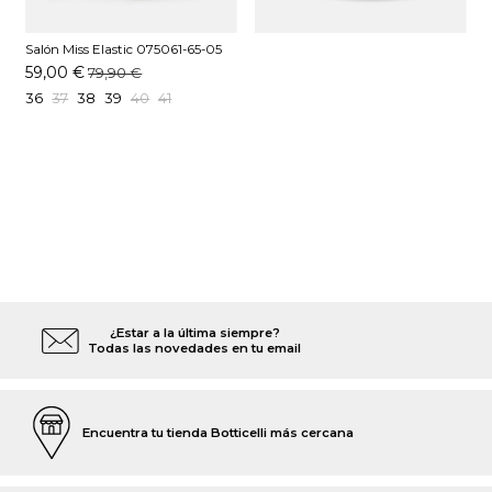
Salón Miss Elastic 075061-65-05
Negro
59,00 €
79,90 €
36
37
38
39
40
41
¿Estar a la última siempre?
Todas las novedades en tu email
Encuentra tu tienda Botticelli más cercana