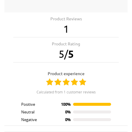
Product Reviews
1
Product Rating
5
/
5
product experience
calculated from 1 customer reviews
Positive
100%
Neutral
0%
Negative
0%