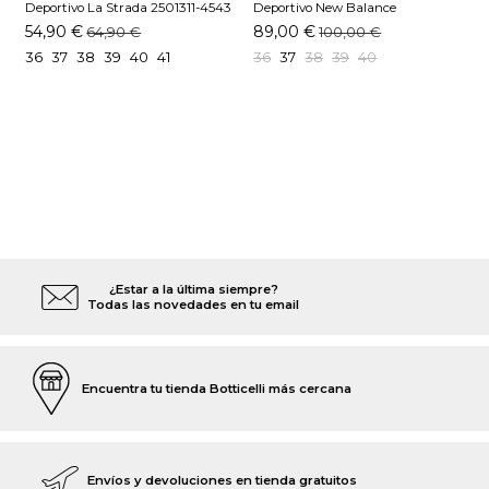
Deportivo La Strada 2501311-4543
Deportivo New Balance
D
Oro
G5303QO Beige
B
54,90 €
89,00 €
64,90 €
100,00 €
36
37
38
39
40
41
36
37
38
39
40
¿Estar a la última siempre?
Todas las novedades en tu email
Encuentra tu tienda Botticelli más cercana
Envíos y devoluciones en tienda gratuitos