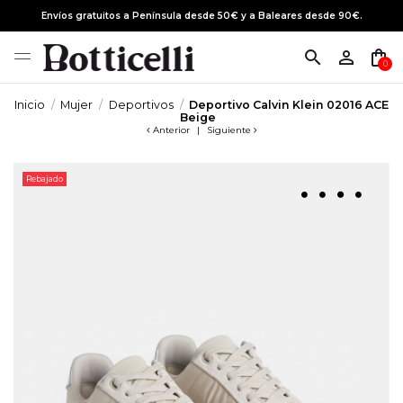
Envíos gratuitos a Península desde 50€ y a Baleares desde 90€.
search
person_outline
shopping_bag
0
Inicio
Mujer
Deportivos
Deportivo Calvin Klein 02016 ACE
Beige
Anterior
|
Siguiente
Rebajado