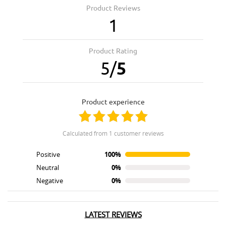
Product Reviews
1
Product Rating
5
/
5
product experience
calculated from 1 customer reviews
Positive
100%
Neutral
0%
Negative
0%
LATEST REVIEWS