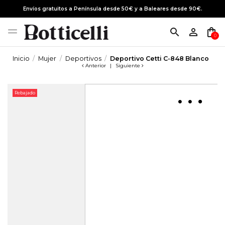
Envíos gratuitos a Península desde 50€ y a Baleares desde 90€.
search
person_outline
shopping_bag
0
Inicio
Mujer
Deportivos
Deportivo Cetti C-848 Blanco
Anterior
|
Siguiente
Rebajado