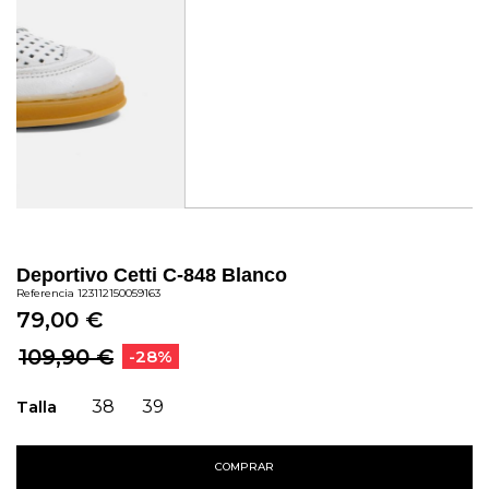
Deportivo Cetti C-848 Blanco
Referencia
123112150059163
79,00 €
109,90 €
-28%
Talla
38
39
COMPRAR