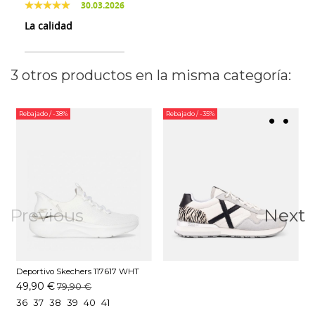
30.03.2026
La calidad
3 otros productos en la misma categoría:
Rebajado
/ -38%
Rebajado
/ -35%
Previous
Next
Deportivo Skechers 117617 WHT
Blanco
49,90 €
79,90 €
36
37
38
39
40
41