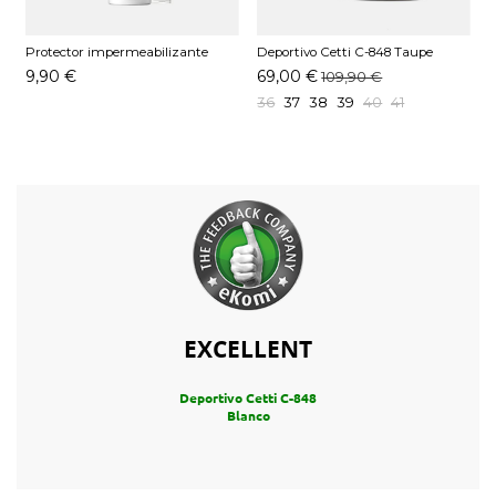
Protector impermeabilizante
Deportivo Cetti C-848 Taupe
D
Pedag 250 ML
9,90 €
69,00 €
109,90 €
36
37
38
39
40
41
EXCELLENT
Deportivo Cetti C-848
Blanco