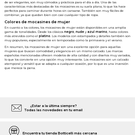
de ser elegantes, son muy cómodos y prácticos para el día a día. Una de las
características más destacadas de los mocasines es su suela plana, lo que los hace
perfectos para caminar durante horas sin cansarse. También son muy fáciles de
combinar, ya que quedan bien con casi cualquier tipo de ropa.
Colores de mocasines de mujer
En cuanto a los colores, los mocasines de mujer están disponibles en una amplia
gama de tonalidades. Desde los clásicos
negro
,
nude
y
azul
marino
, hasta colores
más atrevidos como el
platino
. Los modelos con estampados y detalles también son
muy populares, especialmente en temporadas como la primavera y el verano.
En resumen, los mocasines de mujer son una excelente opción para aquellas
mujeres que buscan comodidad y elegancia en un mismo calzado. Las marcas
españolas mencionadas ofrecen modelos de alta calidad y con diseños muy variados,
lo que los convierte en una opción muy interesante. Los mocasines son un calzado
atemporal y versátil que se adapta a cualquier ocasión, por lo que es una inversión
que merece la pena.
¿Estar a la última siempre?
Todas las novedades en tu email
Encuentra tu tienda Botticelli más cercana