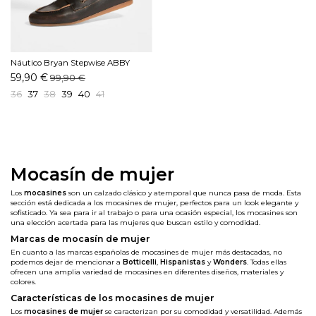
Náutico Bryan Stepwise ABBY
6700 Marrón
59,90 €
99,90 €
36
37
38
39
40
41
Mocasín de mujer
Los
mocasines
son un calzado clásico y atemporal que nunca pasa de moda. Esta
sección está dedicada a los mocasines de mujer, perfectos para un look elegante y
sofisticado. Ya sea para ir al trabajo o para una ocasión especial, los mocasines son
una elección acertada para las mujeres que buscan estilo y comodidad.
Marcas de mocasín de mujer
En cuanto a las marcas españolas de mocasines de mujer más destacadas, no
podemos dejar de mencionar a
Botticelli
,
Hispanistas
y
Wonders
. Todas ellas
ofrecen una amplia variedad de mocasines en diferentes diseños, materiales y
colores.
Características de los mocasines de mujer
Los
mocasines de mujer
se caracterizan por su comodidad y versatilidad. Además