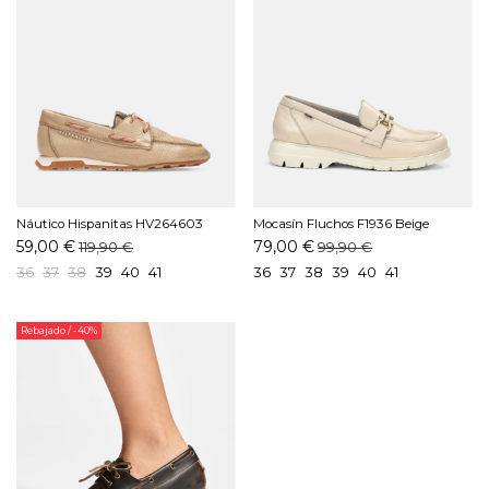
Náutico Hispanitas HV264603
Mocasín Fluchos F1936 Beige
C002 Camel
59,00 €
79,00 €
119,90 €
99,90 €
36
37
38
39
40
41
36
37
38
39
40
41
Rebajado
/ -40%