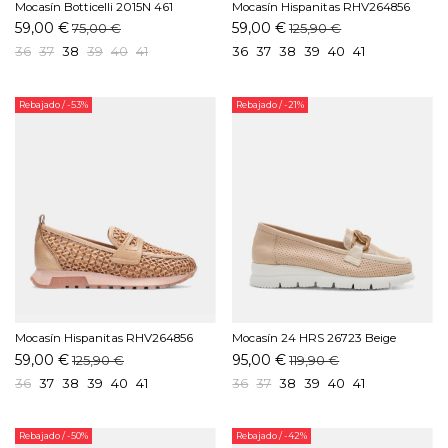
Mocasín Botticelli 2015N 461
Mocasín Hispanitas RHV264856
Marino
C004 Crema
59,00 €
59,00 €
75,00 €
125,90 €
36
37
38
39
40
41
36
37
38
39
40
41
Rebajado
/ -53%
Rebajado
/ -21%
Mocasín Hispanitas RHV264856
Mocasín 24 HRS 26723 Beige
C009 Desert
59,00 €
95,00 €
125,90 €
119,90 €
36
37
38
39
40
41
36
37
38
39
40
41
Rebajado
/ -50%
Rebajado
/ -42%