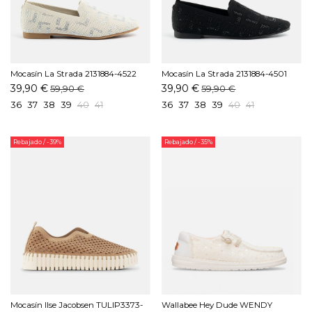
Mocasín La Strada 2131884-4522
Mocasín La Strada 2131884-4501
Beige
Negro
39,90 €
39,90 €
59,90 €
59,90 €
36
37
38
39
40
41
36
37
38
39
40
41
Rebajado
/ -39%
Rebajado
/ -35%
Mocasín Ilse Jacobsen TULIP3373-
Wallabee Hey Dude WENDY