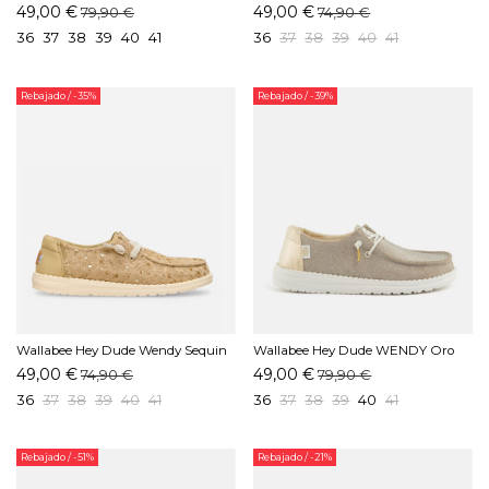
110 Beige
SEQUIN LACE Blanco
49,00 €
49,00 €
79,90 €
74,90 €
36
37
38
39
40
41
36
37
38
39
40
41
Rebajado
/ -35%
Rebajado
/ -39%
Wallabee Hey Dude Wendy Sequin
Wallabee Hey Dude WENDY Oro
Lace Oliva
49,00 €
49,00 €
74,90 €
79,90 €
36
37
38
39
40
41
36
37
38
39
40
41
Rebajado
/ -51%
Rebajado
/ -21%