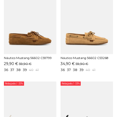
Náutico Mustang 56602 C59799
Náutico Mustang 56602 C53268
Cuero
Beige
29,90 €
34,90 €
59,90 €
59,90 €
36
37
38
39
40
41
36
37
38
39
40
41
Rebajado
/ -33%
Rebajado
/ -33%