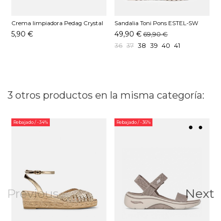
Crema limpiadora Pedag Crystal
Sandalia Toni Pons ESTEL-SW
S
Gel
Platino
5,90 €
49,90 €
69,90 €
36
37
38
39
40
41
3 otros productos en la misma categoría:
Rebajado
/ -34%
Rebajado
/ -36%
Previous
Next