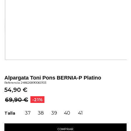
Alpargata Toni Pons BERNIA-P Platino
Referencia
248626890060103
54,90 €
69,90 €
-21%
Talla
37
38
39
40
41
COMPRAR