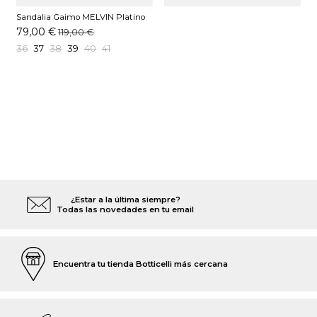
Sandalia Gaimo MELVIN Platino
79,00 €
119,00 €
36
37
38
39
40
41
¿Estar a la última siempre?
Todas las novedades en tu email
Encuentra tu tienda Botticelli más cercana