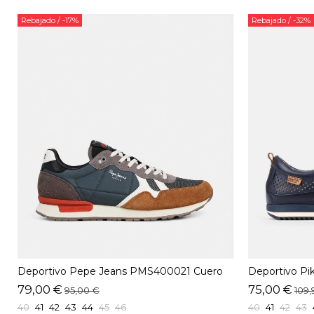
Rebajado
/ -17%
Rebajado
/ -32%
Deportivo Pepe Jeans PMS400021 Cuero
Deportivo Pi
79,00 €
75,00 €
95,00 €
109,
40
41
42
43
44
45
46
40
41
42
43