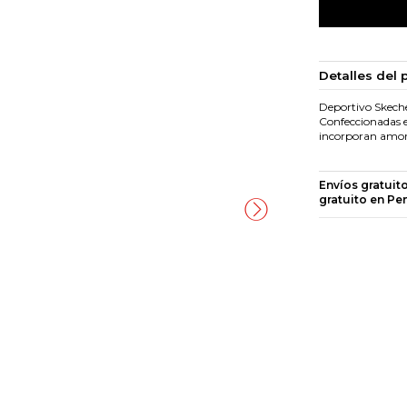
Detalles del 
Deportivo Skecher
Confeccionadas e
incorporan amort
Envíos gratuit
gratuito en Pe