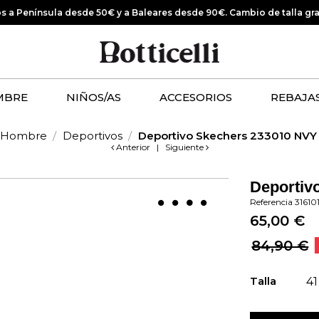
os a Península desde 50€ y a Baleares desde 90€.
Cambio de talla gr
MBRE
NIÑOS/AS
ACCESORIOS
REBAJA
Hombre
Deportivos
Deportivo Skechers 233010 NVY
Anterior
|
Siguiente
Deportiv
Referencia
31610
65,00 €
84,90 €
Talla
41