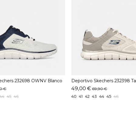
kechers 232698 OWNV Blanco
Deportivo Skechers 232398 T
49,00 €
90 €
69,90 €
44
45
46
40
41
42
43
44
45
46