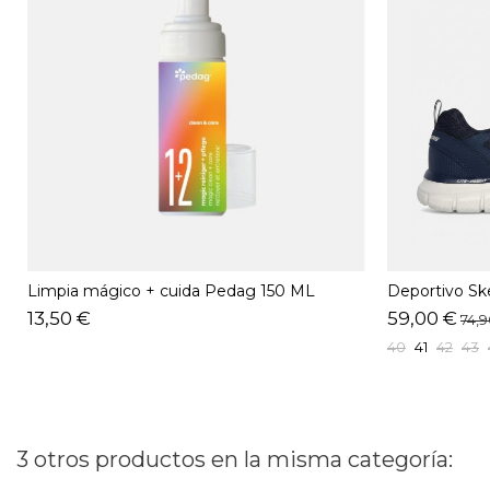
Limpia mágico + cuida Pedag 150 ML
Deportivo S
13,50 €
59,00 €
74,
40
41
42
43
3 otros productos en la misma categoría: