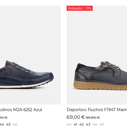
Rebajado
/ -31%
kolinos M2A-6252 Azul
Deportivo Fluchos F1947 Mari
69,00 €
90 €
99,90 €
44
45
46
40
41
42
43
44
45