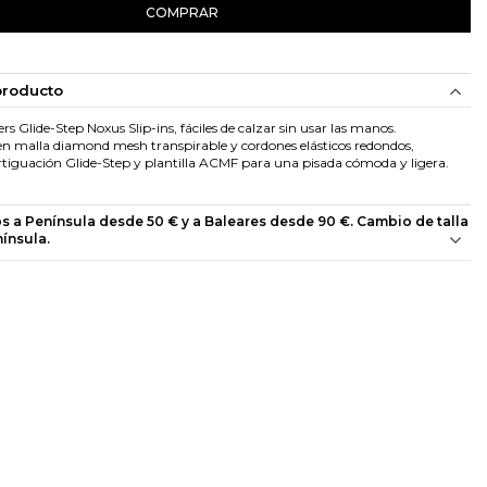
COMPRAR
producto
s Glide-Step Noxus Slip-ins, fáciles de calzar sin usar las manos.
n malla diamond mesh transpirable y cordones elásticos redondos,
iguación Glide-Step y plantilla ACMF para una pisada cómoda y ligera.
os a Península desde 50 € y a Baleares desde 90 €. Cambio de talla
nínsula.