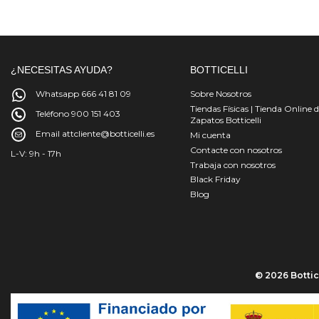
¿NECESITAS AYUDA?
BOTTICELLI
Whatsapp 666 41 81 09
Sobre Nosotros
Tiendas Físicas | Tienda Online 
Teléfono 900 151 403
Zapatos Botticelli
Email attcliente@botticelli.es
Mi cuenta
Contacte con nosotros
L-V: 9h - 17h
Trabaja con nosotros
Black Friday
Blog
© 2026 Bottice