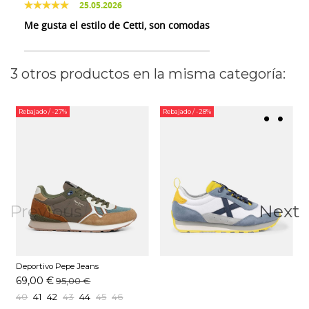
25.05.2026
Me gusta el estilo de Cetti, son comodas
3 otros productos en la misma categoría:
Rebajado
/ -27%
Rebajado
/ -28%
Previous
Next
Deportivo Pepe Jeans
PMS400028 Kaki
69,00 €
95,00 €
40
41
42
43
44
45
46