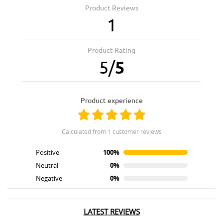
Product Reviews
1
Product Rating
5
/
5
product experience
calculated from 1 customer reviews
Positive
100%
Neutral
0%
Negative
0%
LATEST REVIEWS