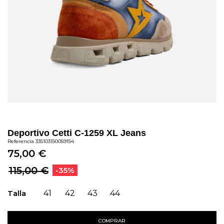
Deportivo Cetti C-1259 XL Jeans
Referencia
335103150059154
75,00 €
115,00 €
-35%
Talla
41
42
43
44
COMPRAR