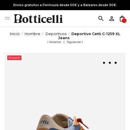
Envíos gratuitos a Península desde 50€ y a Baleares desde 90€.
search
person_outline
shopping_bag
0
Inicio
Hombre
Deportivos
Deportivo Cetti C-1259 XL
Jeans
Anterior
|
Siguiente
Rebajado