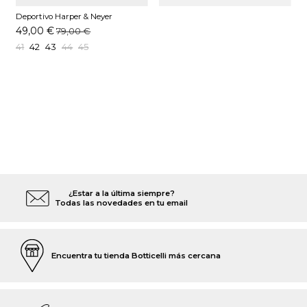
Deportivo Harper & Neyer
CARCROSS POINT Verde
49,00 €
79,00 €
41
42
43
44
45
¿Estar a la última siempre?
Todas las novedades en tu email
Encuentra tu tienda Botticelli más cercana