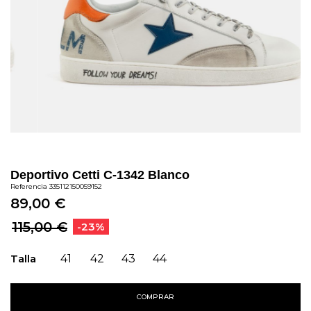
Deportivo Cetti C-1342 Blanco
Referencia
335112150059152
89,00 €
115,00 €
-23%
Talla
41
42
43
44
COMPRAR