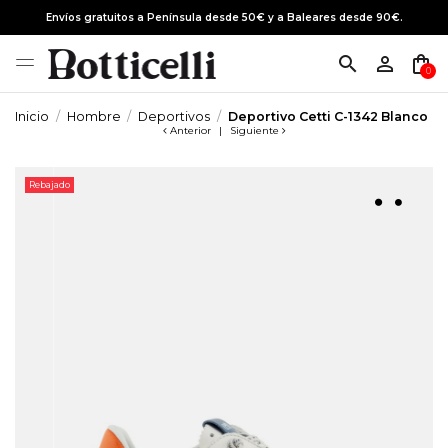
Envíos gratuitos a Península desde 50€ y a Baleares desde 90€.
search
person_outline
shopping_bag
0
Inicio
Hombre
Deportivos
Deportivo Cetti C-1342 Blanco
Anterior
|
Siguiente
Rebajado