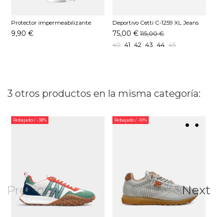
Protector impermeabilizante
Deportivo Cetti C-1259 XL Jeans
D
Pedag 250 ML
9,90 €
75,00 €
115,00 €
40
41
42
43
44
45
3 otros productos en la misma categoría:
Rebajado
/ -38%
Rebajado
/ -10%
Previous
Next