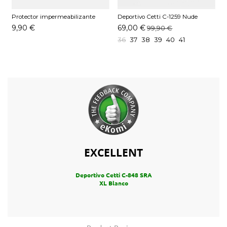
Protector impermeabilizante
Deportivo Cetti C-1259 Nude
D
Pedag 250 ML
9,90 €
69,00 €
99,90 €
36
37
38
39
40
41
EXCELLENT
Deportivo Cetti C-848 SRA
XL Blanco