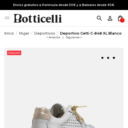
Envíos gratuitos a Península desde 50€ y a Baleares desde 90€.
search
person_outline
shopping_bag
0
Inicio
Mujer
Deportivos
Deportivo Cetti C-848 XL Blanco
Anterior
|
Siguiente
Rebajado