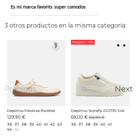
Es mi marca favorits
super comodos
3 otros productos en la misma categoría:
Rebajado
/ -45%
Previous
Next
Deportivo Pikolinos Barefoot
Deportivo Stonefly 220739 346
D
Aranjuez Nata
Blanco
B
129,90 €
69,00 €
124,90 €
36
37
38
39
40
41
42
43
36
37
38
39
40
41
44
45