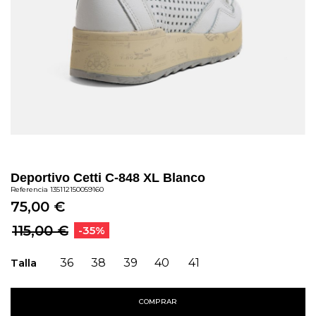
Deportivo Cetti C-848 XL Blanco
Referencia
135112150059160
75,00 €
115,00 €
-35%
Talla
36
38
39
40
41
COMPRAR