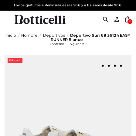
Envíos gratuitos a Península desde 50€ y a Baleares desde 90€.
search
person_outline
shopping_bag
0
Inicio
Hombre
Deportivos
Deportivo Sun 68 36124 EASY
RUNNER Blanco
Anterior
|
Siguiente
Rebajado