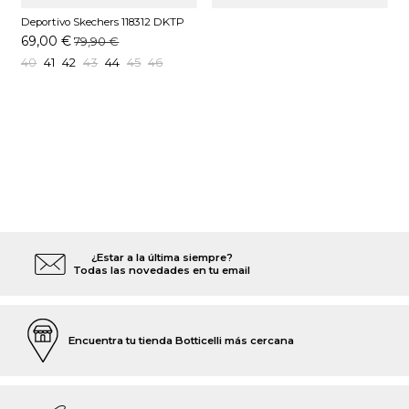
Deportivo Skechers 118312 DKTP
Taupe
69,00 €
79,90 €
40
41
42
43
44
45
46
¿Estar a la última siempre?
Todas las novedades en tu email
Encuentra tu tienda Botticelli más cercana