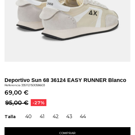
Deportivo Sun 68 36124 EASY RUNNER Blanco
Referencia
335112150058603
69,00 €
95,00 €
-27%
Talla
40
41
42
43
44
COMPRAR