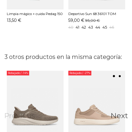
Limpia mágico + cuida Pedag 150
Deportivo Sun 68 36101 TOM
D
ML
SOLID Kaki
13,50 €
59,00 €
95,00 €
40
41
42
43
44
45
46
3 otros productos en la misma categoría:
Rebajado
/ -14%
Rebajado
/ -27%
Previous
Next