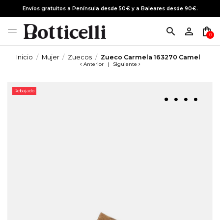
Envíos gratuitos a Península desde 50€ y a Baleares desde 90€.
search
person_outline
shopping_bag
0
Inicio
Mujer
Zuecos
Zueco Carmela 163270 Camel
Anterior
|
Siguiente
Rebajado