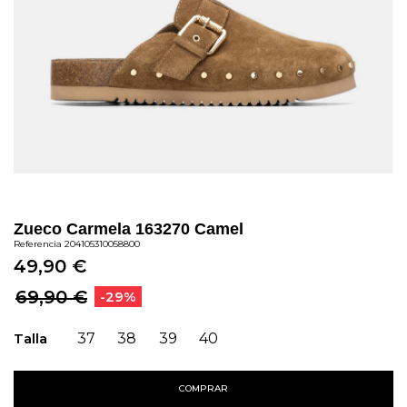
Zueco Carmela 163270 Camel
Referencia
204105310058800
49,90 €
69,90 €
-29%
Talla
37
38
39
40
COMPRAR