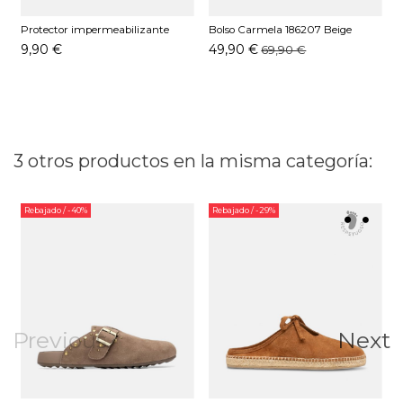
Protector impermeabilizante
Bolso Carmela 186207 Beige
Z
Pedag 250 ML
9,90 €
49,90 €
69,90 €
3 otros productos en la misma categoría:
Rebajado
/ -40%
Rebajado
/ -29%
Previous
Next