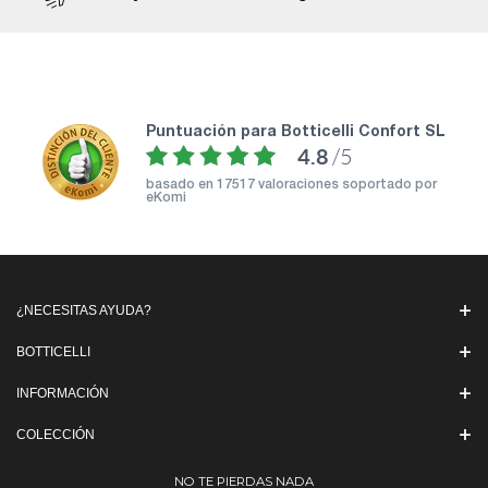
puntuación para Botticelli Confort SL
4.8
/5
basado en
17517 valoraciones soportado por
eKomi
¿NECESITAS AYUDA?
BOTTICELLI
INFORMACIÓN
COLECCIÓN
NO TE PIERDAS NADA