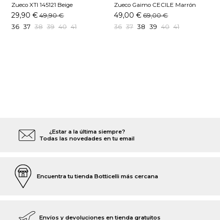
Zueco XTI 145121 Beige
Zueco Gaimo CECILE Marrón
Z
C
29,90 €
49,00 €
49,90 €
69,00 €
36
37
38
39
40
41
36
37
38
39
40
41
¿Estar a la última siempre?
Todas las novedades en tu email
Encuentra tu tienda Botticelli más cercana
Envíos y devoluciones en tienda gratuitos