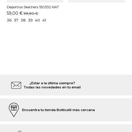
Deportivo Skechers 150332 NAT
Natural
59,00 €
99,90 €
36
37
38
39
40
41
¿Estar a la última siempre?
Todas las novedades en tu email
Encuentra tu tienda Botticelli más cercana