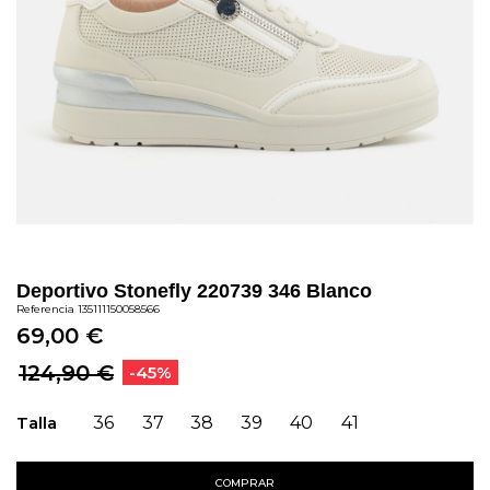
Deportivo Stonefly 220739 346 Blanco
Referencia
135111150058566
69,00 €
124,90 €
-45%
Talla
36
37
38
39
40
41
COMPRAR