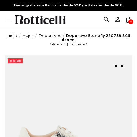
Envíos gratuitos a Península desde 50€ y a Baleares desde 90€.
search
person_outline
shopping_bag
0
Inicio
Mujer
Deportivos
Deportivo Stonefly 220739 346
Blanco
Anterior
|
Siguiente
Rebajado