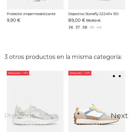
Protector impermeabilizante
Deportivo Stonefly 222494 150
D
Pedag 250 ML
Blanco
B
9,90 €
89,00 €
119,90 €
36
37
38
39
40
3 otros productos en la misma categoría:
Rebajado
/ -41%
Rebajado
/ -20%
Previous
Next